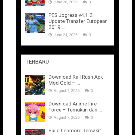
June 26, 2026
0
PES Jogress v4.1.2
Update Transfer European
2019 …
June 21, 2026
0
TERBARU
Download Rail Rush Apk
Mod Gold – …
August 7, 2026
0
Download Anime Fire
Force – Temukan dan …
August 7, 2026
0
Build Leomord Tersakit