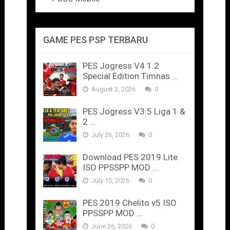
GAME PES PSP TERBARU
PES Jogress V4 1.2
Special Edition Timnas …
August 3, 2026
0
PES Jogress V3.5 Liga 1 &
2 …
July 26, 2026
0
Download PES 2019 Lite
ISO PPSSPP MOD …
July 15, 2026
0
PES 2019 Chelito v5 ISO
PPSSPP MOD …
June 26, 2026
0