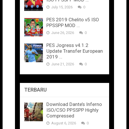
July 15, 2026
0
PES 2019 Chelito v5 ISO
PPSSPP MOD …
June 26, 2026
0
PES Jogress v4.1.2
Update Transfer European
2019 …
June 21, 2026
0
TERBARU
Download Dante’s Inferno
ISO/CSO PPSSPP Highly
Compressed
August 6, 2026
0