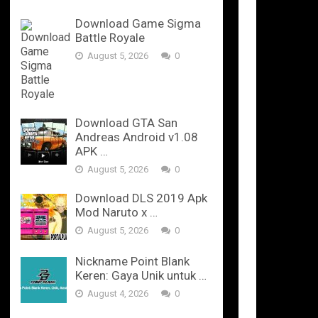
Download Game Sigma
Battle Royale
August 5, 2026
0
Download GTA San
Andreas Android v1.08
APK …
August 5, 2026
0
Download DLS 2019 Apk
Mod Naruto x …
August 5, 2026
0
Nickname Point Blank
Keren: Gaya Unik untuk …
August 4, 2026
0