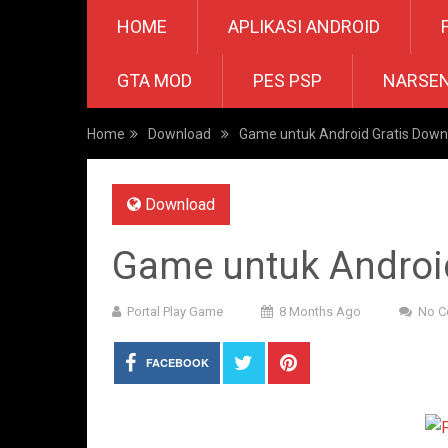
HOME
APLIKASI ANDROID
GTA MOD
PES PSP
NARSE
Home
Download
Game untuk Android Gratis Down
Download
Game untuk Androi
Portal Play Game
8 Months Ago
No 
FACEBOOK