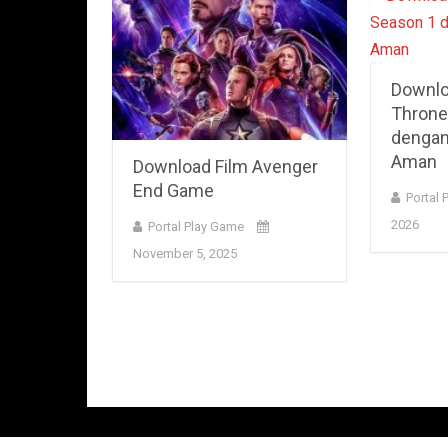
Downlo
Throne
dengan
Aman
Download Film Avenger
End Game
Portal 
2026
Portal Play Game
November 5, 2025