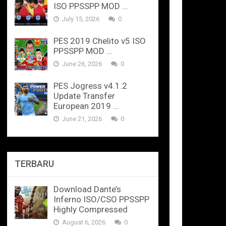
ISO PPSSPP MOD …
July 15, 2026
0
PES 2019 Chelito v5 ISO
PPSSPP MOD …
June 26, 2026
0
PES Jogress v4.1.2
Update Transfer
European 2019 …
June 21, 2026
0
TERBARU
Download Dante’s
Inferno ISO/CSO PPSSPP
Highly Compressed
August 6, 2026
0