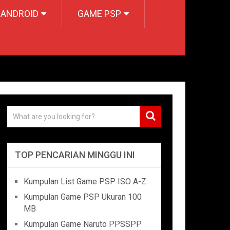
 ANDROID
GAME PSP
TOP PENCARIAN MINGGU INI
Kumpulan List Game PSP ISO A-Z
Kumpulan Game PSP Ukuran 100
MB
Kumpulan Game Naruto PPSSPP