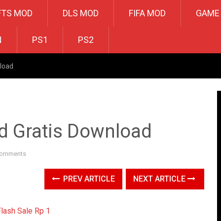
FTS MOD
DLS MOD
FIFA MOD
GAME
N
PS1
PS2
load
d Gratis Download
Comments
PREV ARTICLE
NEXT ARTICLE