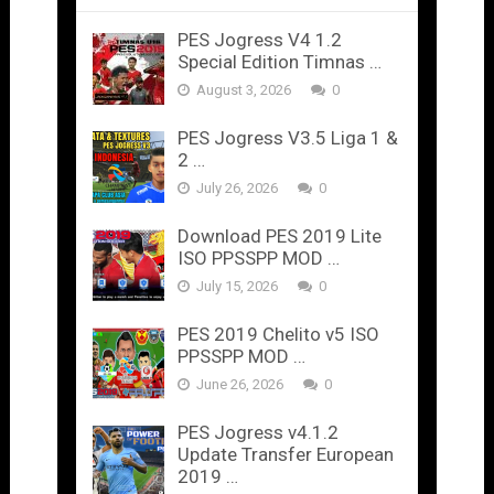
PES Jogress V4 1.2
Special Edition Timnas …
August 3, 2026
0
PES Jogress V3.5 Liga 1 &
2 …
July 26, 2026
0
Download PES 2019 Lite
ISO PPSSPP MOD …
July 15, 2026
0
PES 2019 Chelito v5 ISO
PPSSPP MOD …
June 26, 2026
0
PES Jogress v4.1.2
Update Transfer European
2019 …