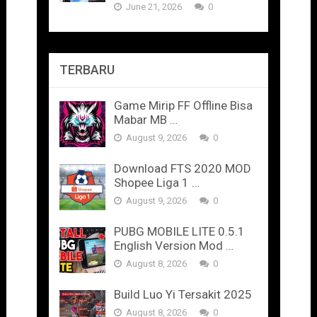
June 21, 2026
0
TERBARU
Game Mirip FF Offline Bisa
Mabar MB …
August 9, 2026
0
Download FTS 2020 MOD
Shopee Liga 1 …
August 9, 2026
0
PUBG MOBILE LITE 0.5.1
English Version Mod …
August 8, 2026
0
Build Luo Yi Tersakit 2025
August 8, 2026
0