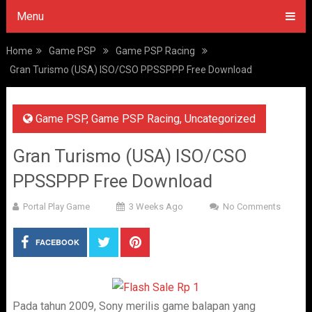
Menu
Home
Game PSP
Game PSP Racing
Gran Turismo (USA) ISO/CSO PPSSPPP Free Download
Game PSP
,
Game PSP Racing
,
Uncategorized
Gran Turismo (USA) ISO/CSO
PPSSPPP Free Download
Portal Play Game
3 Weeks Ago
No Comments
FACEBOOK
Pada tahun 2009, Sony merilis game balapan yang