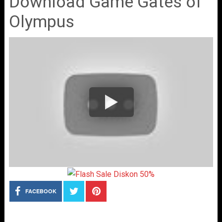
Download Game Gates of
Olympus
FACEBOOK