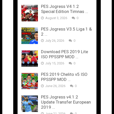
PES Jogress V4 1.2
Special Edition Timnas …
August 3, 2026
0
PES Jogress V3.5 Liga 1 &
2 …
July 26, 2026
0
Download PES 2019 Lite
ISO PPSSPP MOD …
July 15, 2026
0
PES 2019 Chelito v5 ISO
PPSSPP MOD …
June 26, 2026
0
PES Jogress v4.1.2
Update Transfer European
2019 …
June 21, 2026
0