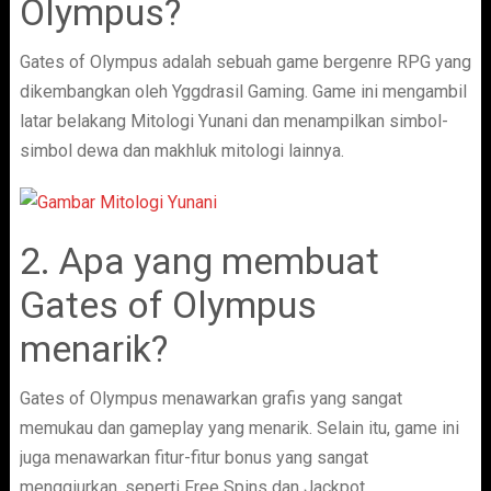
Olympus?
Gates of Olympus adalah sebuah game bergenre RPG yang
dikembangkan oleh Yggdrasil Gaming. Game ini mengambil
latar belakang Mitologi Yunani dan menampilkan simbol-
simbol dewa dan makhluk mitologi lainnya.
2. Apa yang membuat
Gates of Olympus
menarik?
Gates of Olympus menawarkan grafis yang sangat
memukau dan gameplay yang menarik. Selain itu, game ini
juga menawarkan fitur-fitur bonus yang sangat
menggiurkan, seperti Free Spins dan Jackpot.