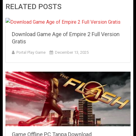
RELATED POSTS
Download Game Age of Empire 2 Full Version
Gratis
Portal Play Game
December 13, 2025
Game Offline PC Tanpa Download