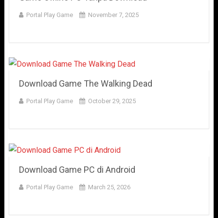
Portal Play Game
November 7, 2025
Download Game The Walking Dead
Portal Play Game
October 29, 2025
Download Game PC di Android
Portal Play Game
March 25, 2026