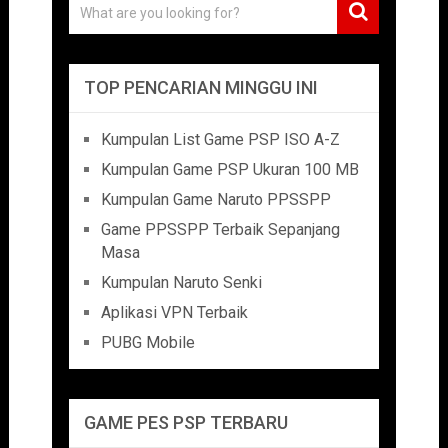
TOP PENCARIAN MINGGU INI
Kumpulan List Game PSP ISO A-Z
Kumpulan Game PSP Ukuran 100 MB
Kumpulan Game Naruto PPSSPP
Game PPSSPP Terbaik Sepanjang
Masa
Kumpulan Naruto Senki
Aplikasi VPN Terbaik
PUBG Mobile
GAME PES PSP TERBARU