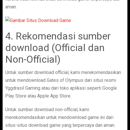
aman.
4. Rekomendasi sumber
download (Official dan
Non-Official)
Untuk sumber download official, kami merekomendasikan
untuk mendownload Gates of Olympus dari situs resmi
Yggdrasil Gaming atau dari toko aplikasi seperti Google
Play Store atau Apple App Store.
Untuk sumber download non-official, kami
merekomendasikan untuk mendownload game ini dari
situs-situs download game yang terpercaya dan aman.