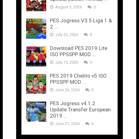
August 3, 2026
0
PES Jogress V3.5 Liga 1 &
2 …
July 26, 2026
0
Download PES 2019 Lite
ISO PPSSPP MOD …
July 15, 2026
0
PES 2019 Chelito v5 ISO
PPSSPP MOD …
June 26, 2026
0
PES Jogress v4.1.2
Update Transfer European
2019 …
June 21, 2026
0