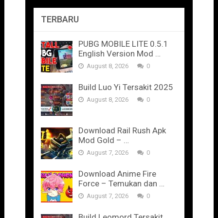
TERBARU
PUBG MOBILE LITE 0.5.1
English Version Mod …
August 8, 2026
0
Build Luo Yi Tersakit 2025
August 8, 2026
0
Download Rail Rush Apk
Mod Gold – …
August 7, 2026
0
Download Anime Fire
Force – Temukan dan …
August 7, 2026
0
Build Leomord Tersakit