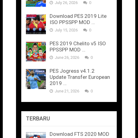
July 26, 2026
0
Download PES 2019 Lite
ISO PPSSPP MOD …
July 15, 2026
0
PES 2019 Chelito v5 ISO
PPSSPP MOD …
June 26, 2026
0
PES Jogress v4.1.2
Update Transfer European
2019 …
June 21, 2026
0
TERBARU
Download FTS 2020 MOD