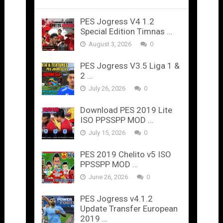
PES Jogress V4 1.2
Special Edition Timnas …
August 3, 2026
0
PES Jogress V3.5 Liga 1 &
2 …
July 26, 2026
0
Download PES 2019 Lite
ISO PPSSPP MOD …
July 15, 2026
0
PES 2019 Chelito v5 ISO
PPSSPP MOD …
June 26, 2026
0
PES Jogress v4.1.2
Update Transfer European
2019 …