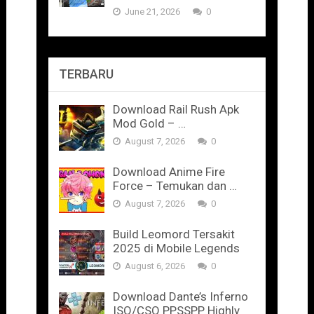
June 21, 2026
0
TERBARU
Download Rail Rush Apk
Mod Gold – …
August 7, 2026
0
Download Anime Fire
Force – Temukan dan …
August 7, 2026
0
Build Leomord Tersakit
2025 di Mobile Legends
August 6, 2026
0
Download Dante’s Inferno
ISO/CSO PPSSPP Highly