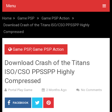
Menu
Home
Game PSP
Game PSP Action
Download Crash of the Titans ISO/CSO PPSSPP Highly
Compressed
Game PSP
,
Game PSP Action
Download Crash of the Titans
ISO/CSO PPSSPP Highly
Compressed
Portal Play Game
2 Months Ago
No Comments
FACEBOOK