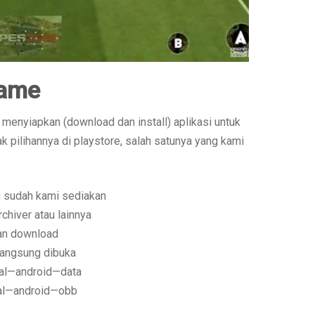
Game
menyiapkan (download dan install) aplikasi untuk
k pilihannya di playstore, salah satunya yang kami
ng sudah kami sediakan
chiver atau lainnya
 dan download
langsung dibuka
rnal—android—data
rnal—android—obb