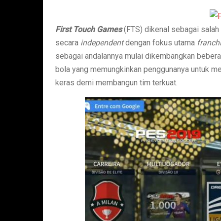
First Touch Games
(FTS) dikenal sebagai salah
secara
independent
dengan fokus utama
franch
sebagai andalannya mulai dikembangkan beberap
bola yang memungkinkan penggunanya untuk mem
keras demi membangun tim terkuat.