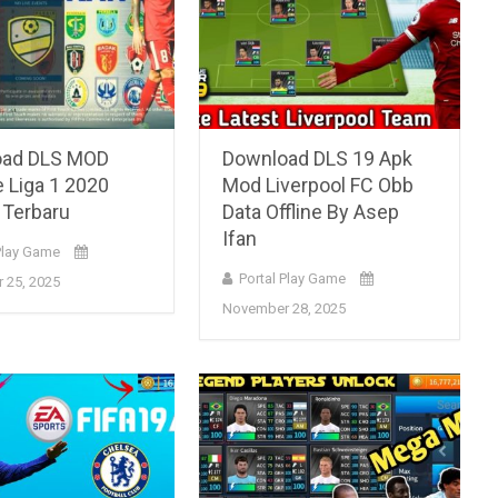
oad DLS MOD
Download DLS 19 Apk
 Liga 1 2020
Mod Liverpool FC Obb
Terbaru
Data Offline By Asep
Ifan
Play Game
Portal Play Game
 25, 2025
November 28, 2025