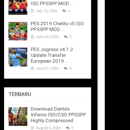
ISO PPSSPP MOD …
July 15, 2026
0
PES 2019 Chelito v5 ISO
PPSSPP MOD …
June 26, 2026
0
PES Jogress v4.1.2
Update Transfer
European 2019 …
June 21, 2026
0
TERBARU
Download Dante’s
Inferno ISO/CSO PPSSPP
Highly Compressed
August 6, 2026
0