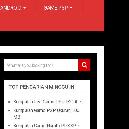
 ANDROID
GAME PSP
TOP PENCARIAN MINGGU INI
Kumpulan List Game PSP ISO A-Z
Kumpulan Game PSP Ukuran 100
MB
Kumpulan Game Naruto PPSSPP