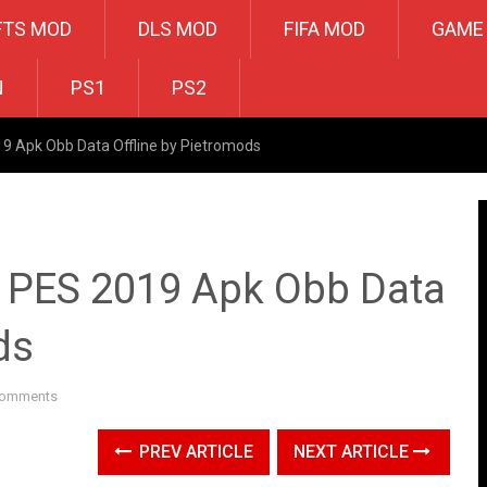
FTS MOD
DLS MOD
FIFA MOD
GAME
N
PS1
PS2
 Apk Obb Data Offline by Pietromods
PES 2019 Apk Obb Data
ds
Comments
PREV ARTICLE
NEXT ARTICLE