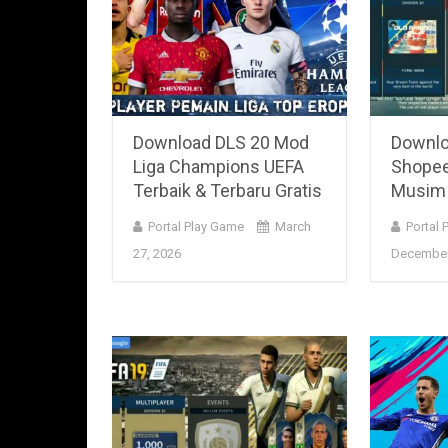
Download DLS 20 Mod
Downl
Liga Champions UEFA
Shopee
Terbaik & Terbaru Gratis
Musim 
Portal Play Game
March
Portal 
27, 2026
December