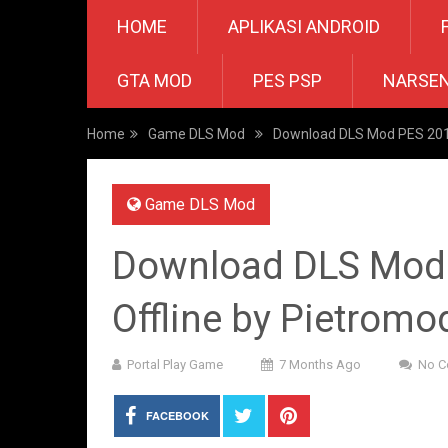
HOME
APLIKASI ANDROID
GTA MOD
PES PSP
NARSE
Home
Game DLS Mod
Download DLS Mod PES 2019
Game DLS Mod
Download DLS Mod 
Offline by Pietromo
Portal Play Game
7 Months Ago
No 
FACEBOOK