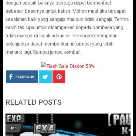
dengan sebaik-baiknya dan juga dapat bermanfaat
sebesar-besarnya untuk kalian. Mohon maaf jika terdapat
kesalahan baik yang sengaja maupun tidak sengaja. Terima
kasih tak lupa untuk disampaikan kepada pembaca yang
telah mampir di lapak admin ini. Semoga kesempatan
selanjutnya dapat memberikan informasi yang lebih
menarik lagi. Sampai jumpa kembali.
FACEBOOK
RELATED POSTS