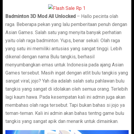
Badminton 3D Mod All Unlocked
– Hallo pecinta olah
raga. Beberapa pekan yang lalu pemberitaan penuh dengan
Asian Games. Salah satu yang menyita banyak perhatian
yaitu olah raga badminton. Yups, benar sekali. Olah raga
yang satu ini memiliki antusias yang sangat tinggi. Lebih
dikenal dengan nama Bulu tangkis, berhasil
menyumbangkan emas untuk Indonesia pada ajang Asian
Games tersebut. Masih ingat dengan atlit bulu tangkis yang
sangat viral, jojo? Yah dia adalah salah satu pahlawan bulu
tangkis yang sangat di idolakan oleh semua orang. Terlebih
lagi kaum hawa. Pada kesempatan kali ini admin juga akan
membahas olah raga tersebut. Tapi bukan bahas si jojo ya
teman-teman. Kali ini admin akan bahas tentng game bulu
tangkis yang sangat apik dan menarik untuk dimainkan.