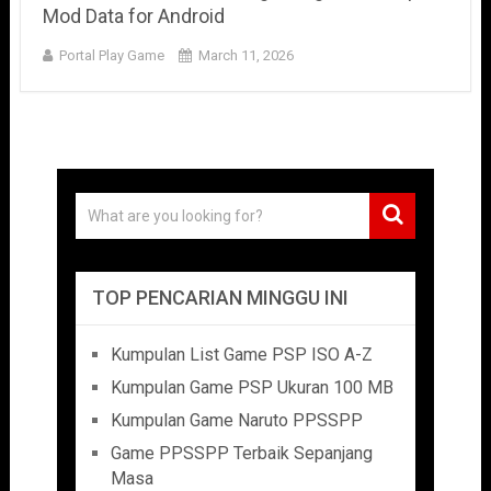
Mod Data for Android
Portal Play Game
March 11, 2026
TOP PENCARIAN MINGGU INI
Kumpulan List Game PSP ISO A-Z
Kumpulan Game PSP Ukuran 100 MB
Kumpulan Game Naruto PPSSPP
Game PPSSPP Terbaik Sepanjang
Masa