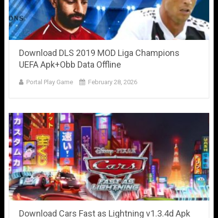
Download DLS 2019 MOD Liga Champions
UEFA Apk+Obb Data Offline
Portal Play Game
February 28, 2026
Download Cars Fast as Lightning v1.3.4d Apk