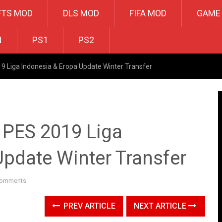
FTS MOD
DLS MOD
FIFA MOD
GAME
N
PS1
PS2
 Liga Indonesia & Eropa Update Winter Transfer
PES 2019 Liga
Update Winter Transfer
Comments
PREV ARTICLE
NEXT ARTICLE