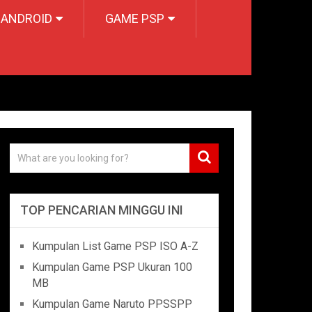
 ANDROID
GAME PSP
TOP PENCARIAN MINGGU INI
Kumpulan List Game PSP ISO A-Z
Kumpulan Game PSP Ukuran 100
MB
Kumpulan Game Naruto PPSSPP