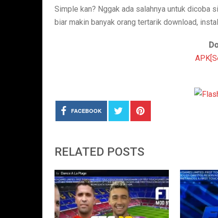
Simple kan? Nggak ada salahnya untuk dicoba sih
biar makin banyak orang tertarik download, inst
Do
APK[Se
FACEBOOK
RELATED POSTS