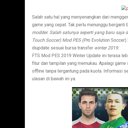
Salah satu hal yang menyenangkan dari menggem
game yang cepat. Tak perlu menunggu berganti bul
modder. Salah satunya seperti yang baru saja 
Touch Soccer) Mod PES (Pr
o Evolution Soccer
diupdate sesuai bursa transfer
winter 2019.
FTS Mod PES 2019 Winter Update ini terasa leb
fitur dan tampilan yang memukau. Apalagi game 
offline tanpa tergantung pada kuota. Informasi 
ulasan di bawah ini ya.