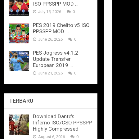
ISO PPSSPP MOD …
July 15, 2026
0
PES 2019 Chelito v5 ISO
PPSSPP MOD …
June 26, 2026
0
PES Jogress v4.1.2
Update Transfer
European 2019 …
June 21, 2026
0
TERBARU
Download Dante’s
Inferno ISO/CSO PPSSPP
Highly Compressed
August 6, 2026
0