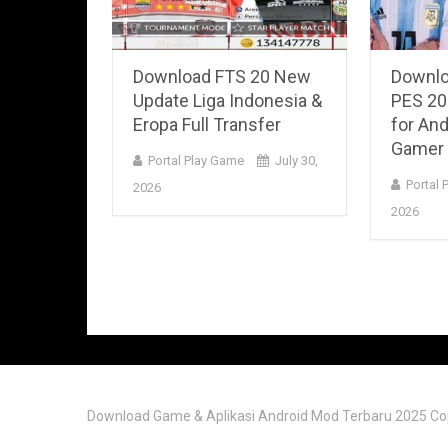
Download FTS 20 New
Downlo
Update Liga Indonesia &
PES 20
Eropa Full Transfer
for An
Gamer
Portal Play Game
July 30,
Portal 
2026
2026
Download Game & Aplikasi Android Mod Terbaru 2025
Co