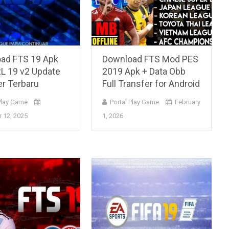
ad FTS 19 Apk
Download FTS Mod PES
L 19 v2 Update
2019 Apk + Data Obb
er Terbaru
Full Transfer for Android
Play Game
Portal Play Game
February
 12, 2025
1, 2026