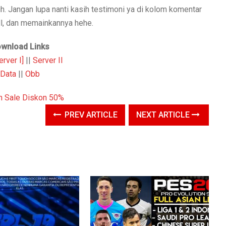
. Jangan lupa nanti kasih testimoni ya di kolom komentar
all, dan memainkannya hehe.
wnload Links
rver I]
||
Server II
Data
||
Obb
PREV ARTICLE
NEXT ARTICLE