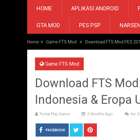
HOME
APLIKASI ANDROID
GTA MOD
PES PSP
NARSE
Home
Game FTS Mod
Download FTS Mod PES 2019
Game FTS Mod
Download FTS Mod 
Indonesia & Eropa 
Portal Play Game
2 Months Ago
No 
FACEBOOK