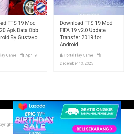
ad FTS 19 Mod
Download FTS 19 Mod
20 Apk Data Obb
FIFA 19 v2.0 Update
droid By Gustavo
Transfer 2019 for
Android
Play Game
April 9,
Portal Play Game
December 10, 2025
pyright © 2026. Theme by
Portalplaygame.com