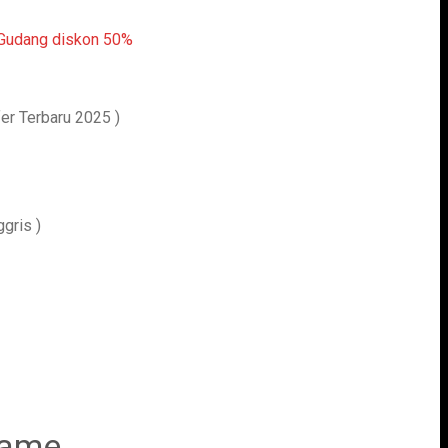
er Terbaru 2025 )
gris )
Game