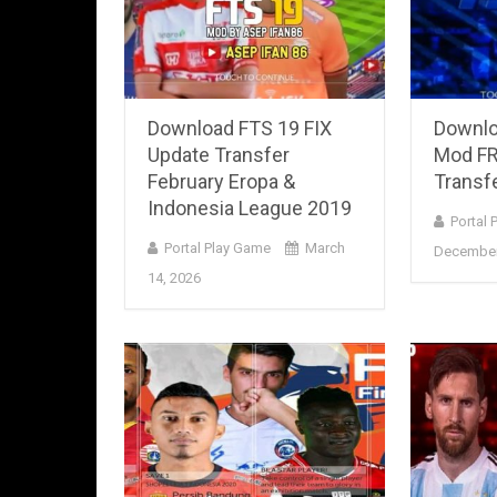
Download FTS 19 FIX
Downlo
Update Transfer
Mod FR
February Eropa &
Transf
Indonesia League 2019
Portal 
Portal Play Game
March
December
14, 2026