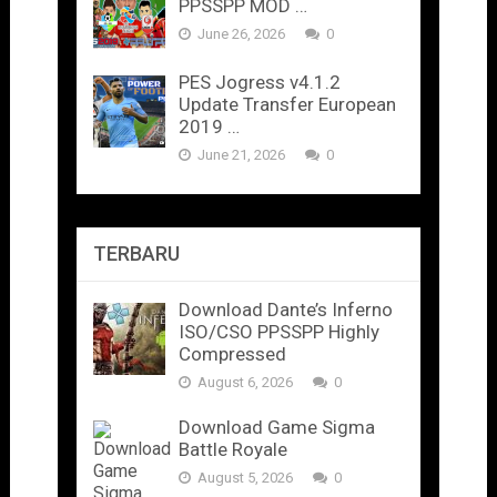
PPSSPP MOD …
June 26, 2026
0
PES Jogress v4.1.2
Update Transfer European
2019 …
June 21, 2026
0
TERBARU
Download Dante’s Inferno
ISO/CSO PPSSPP Highly
Compressed
August 6, 2026
0
Download Game Sigma
Battle Royale
August 5, 2026
0