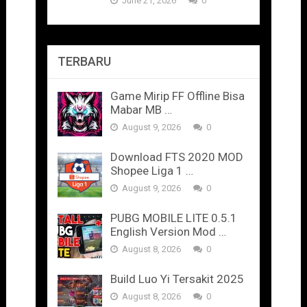
June 21, 2026
0
TERBARU
Game Mirip FF Offline Bisa
Mabar MB …
August 9, 2026
0
Download FTS 2020 MOD
Shopee Liga 1 …
August 9, 2026
0
PUBG MOBILE LITE 0.5.1
English Version Mod …
August 8, 2026
0
Build Luo Yi Tersakit 2025
August 8, 2026
0