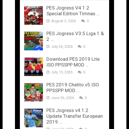
PES Jogress V4 1.2
Special Edition Timnas …
August 3, 2026
0
PES Jogress V3.5 Liga 1 &
2 …
July 26, 2026
0
Download PES 2019 Lite
ISO PPSSPP MOD …
July 15, 2026
0
PES 2019 Chelito v5 ISO
PPSSPP MOD …
June 26, 2026
0
PES Jogress v4.1.2
Update Transfer European
2019 …