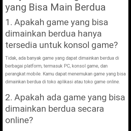
yang Bisa Main Berdua
1. Apakah game yang bisa
dimainkan berdua hanya
tersedia untuk konsol game?
Tidak, ada banyak game yang dapat dimainkan berdua di
berbagai platform, termasuk PC, konsol game, dan
perangkat mobile. Kamu dapat menemukan game yang bisa
dimainkan berdua di toko aplikasi atau toko game online.
2. Apakah ada game yang bisa
dimainkan berdua secara
online?