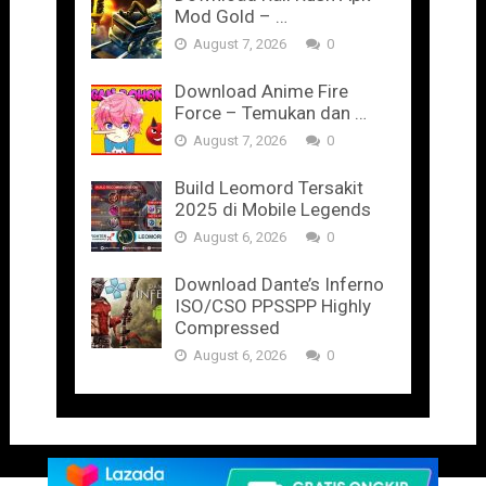
Mod Gold – …
August 7, 2026
0
Download Anime Fire
Force – Temukan dan …
August 7, 2026
0
Build Leomord Tersakit
2025 di Mobile Legends
August 6, 2026
0
Download Dante’s Inferno
ISO/CSO PPSSPP Highly
Compressed
August 6, 2026
0