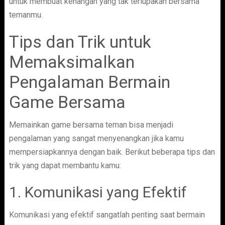
untuk membuat kenangan yang tak terlupakan bersama
temanmu.
Tips dan Trik untuk
Memaksimalkan
Pengalaman Bermain
Game Bersama
Memainkan game bersama teman bisa menjadi
pengalaman yang sangat menyenangkan jika kamu
mempersiapkannya dengan baik. Berikut beberapa tips dan
trik yang dapat membantu kamu:
1. Komunikasi yang Efektif
Komunikasi yang efektif sangatlah penting saat bermain