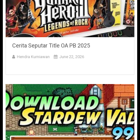
Cerita Seputar Title OA PB 2025
Hendra Kurniawan
June 22, 2026