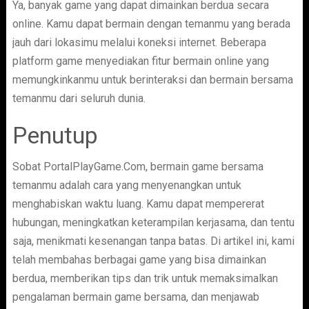
Ya, banyak game yang dapat dimainkan berdua secara
online. Kamu dapat bermain dengan temanmu yang berada
jauh dari lokasimu melalui koneksi internet. Beberapa
platform game menyediakan fitur bermain online yang
memungkinkanmu untuk berinteraksi dan bermain bersama
temanmu dari seluruh dunia.
Penutup
Sobat PortalPlayGame.Com, bermain game bersama
temanmu adalah cara yang menyenangkan untuk
menghabiskan waktu luang. Kamu dapat mempererat
hubungan, meningkatkan keterampilan kerjasama, dan tentu
saja, menikmati kesenangan tanpa batas. Di artikel ini, kami
telah membahas berbagai game yang bisa dimainkan
berdua, memberikan tips dan trik untuk memaksimalkan
pengalaman bermain game bersama, dan menjawab