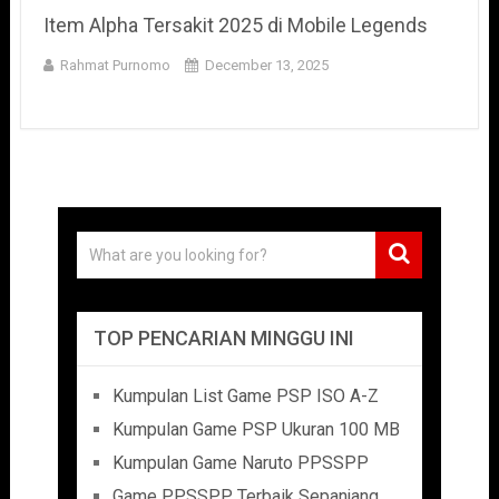
Item Alpha Tersakit 2025 di Mobile Legends
Rahmat Purnomo
December 13, 2025
TOP PENCARIAN MINGGU INI
Kumpulan List Game PSP ISO A-Z
Kumpulan Game PSP Ukuran 100 MB
Kumpulan Game Naruto PPSSPP
Game PPSSPP Terbaik Sepanjang