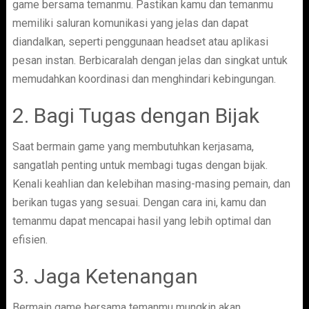
game bersama temanmu. Pastikan kamu dan temanmu
memiliki saluran komunikasi yang jelas dan dapat
diandalkan, seperti penggunaan headset atau aplikasi
pesan instan. Berbicaralah dengan jelas dan singkat untuk
memudahkan koordinasi dan menghindari kebingungan.
2. Bagi Tugas dengan Bijak
Saat bermain game yang membutuhkan kerjasama,
sangatlah penting untuk membagi tugas dengan bijak.
Kenali keahlian dan kelebihan masing-masing pemain, dan
berikan tugas yang sesuai. Dengan cara ini, kamu dan
temanmu dapat mencapai hasil yang lebih optimal dan
efisien.
3. Jaga Ketenangan
Bermain game bersama temanmu mungkin akan