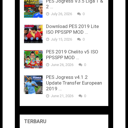
PES Jogress V3.5 Liga 1 &
2 …
July 26, 2026
0
Download PES 2019 Lite
ISO PPSSPP MOD …
July 15, 2026
0
PES 2019 Chelito v5 ISO
PPSSPP MOD …
June 26, 2026
0
PES Jogress v4.1.2
Update Transfer European
2019 …
June 21, 2026
0
TERBARU