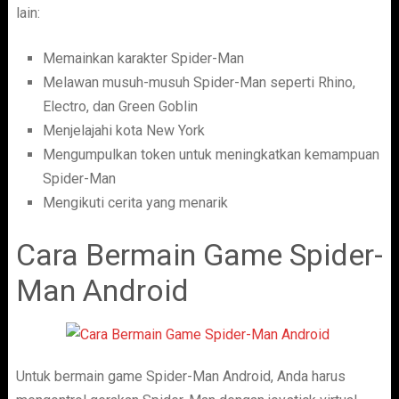
lain:
Memainkan karakter Spider-Man
Melawan musuh-musuh Spider-Man seperti Rhino,
Electro, dan Green Goblin
Menjelajahi kota New York
Mengumpulkan token untuk meningkatkan kemampuan
Spider-Man
Mengikuti cerita yang menarik
Cara Bermain Game Spider-
Man Android
Untuk bermain game Spider-Man Android, Anda harus