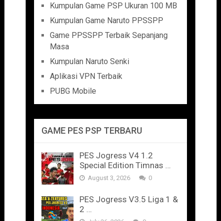
Kumpulan Game PSP Ukuran 100 MB
Kumpulan Game Naruto PPSSPP
Game PPSSPP Terbaik Sepanjang
Masa
Kumpulan Naruto Senki
Aplikasi VPN Terbaik
PUBG Mobile
GAME PES PSP TERBARU
PES Jogress V4 1.2
Special Edition Timnas …
August 3, 2026
0
PES Jogress V3.5 Liga 1 &
2 …