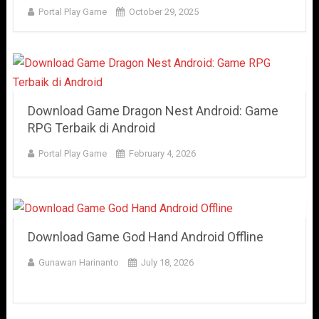
Portal Play Game
October 29, 2025
Download Game Dragon Nest Android: Game
RPG Terbaik di Android
Portal Play Game
February 4, 2026
Download Game God Hand Android Offline
Gunawan Harinanto
July 18, 2026