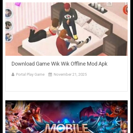
Download Game Wik Wik Offline Mod Apk
Portal Play Game
November 21, 2025