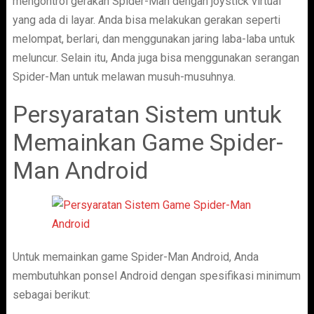
mengontrol gerakan Spider-Man dengan joystick virtual
yang ada di layar. Anda bisa melakukan gerakan seperti
melompat, berlari, dan menggunakan jaring laba-laba untuk
meluncur. Selain itu, Anda juga bisa menggunakan serangan
Spider-Man untuk melawan musuh-musuhnya.
Persyaratan Sistem untuk
Memainkan Game Spider-
Man Android
Untuk memainkan game Spider-Man Android, Anda
membutuhkan ponsel Android dengan spesifikasi minimum
sebagai berikut: