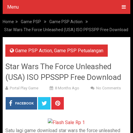
Menu
Home
Game PSP
Game PSP Action
Star Wars The Force Unleashed (USA) ISO PPSSPP Free Download
Game PSP Action
,
Game PSP Petualangan
Star Wars The Force Unleashed
(USA) ISO PPSSPP Free Download
Portal Play Game
8 Months Ago
No Comments
FACEBOOK
Satu lagi game download star wars the force unleashed