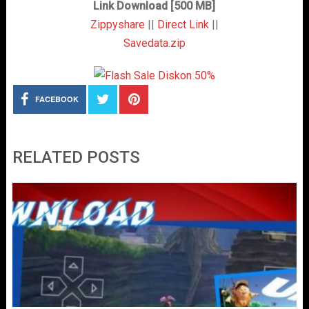
Link Download [500 MB]
Zippyshare
||
Direct Link
||
Savedata.zip
FACEBOOK
RELATED POSTS