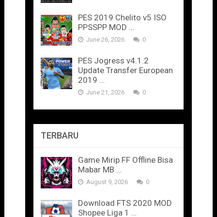
PES 2019 Chelito v5 ISO
PPSSPP MOD …
June 26, 2026
0
PES Jogress v4.1.2
Update Transfer European
2019 …
June 21, 2026
0
TERBARU
Game Mirip FF Offline Bisa
Mabar MB …
August 9, 2026
0
Download FTS 2020 MOD
Shopee Liga 1 …