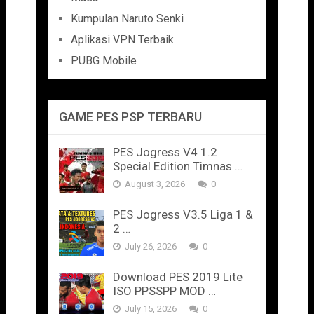
Kumpulan Naruto Senki
Aplikasi VPN Terbaik
PUBG Mobile
GAME PES PSP TERBARU
PES Jogress V4 1.2
Special Edition Timnas …
August 3, 2026
0
PES Jogress V3.5 Liga 1 &
2 …
July 26, 2026
0
Download PES 2019 Lite
ISO PPSSPP MOD …
July 15, 2026
0