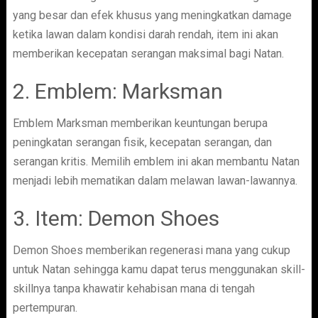
yang besar dan efek khusus yang meningkatkan damage
ketika lawan dalam kondisi darah rendah, item ini akan
memberikan kecepatan serangan maksimal bagi Natan.
2. Emblem: Marksman
Emblem Marksman memberikan keuntungan berupa
peningkatan serangan fisik, kecepatan serangan, dan
serangan kritis. Memilih emblem ini akan membantu Natan
menjadi lebih mematikan dalam melawan lawan-lawannya.
3. Item: Demon Shoes
Demon Shoes memberikan regenerasi mana yang cukup
untuk Natan sehingga kamu dapat terus menggunakan skill-
skillnya tanpa khawatir kehabisan mana di tengah
pertempuran.