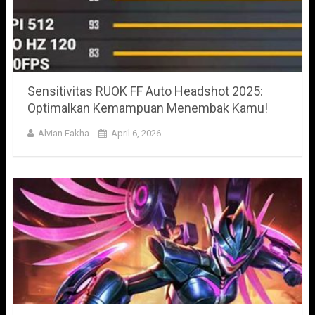
Sensitivitas RUOK FF Auto Headshot 2025:
Optimalkan Kemampuan Menembak Kamu!
Alvian Fakha
April 6, 2026