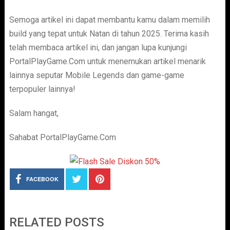
Semoga artikel ini dapat membantu kamu dalam memilih
build yang tepat untuk Natan di tahun 2025. Terima kasih
telah membaca artikel ini, dan jangan lupa kunjungi
PortalPlayGame.Com untuk menemukan artikel menarik
lainnya seputar Mobile Legends dan game-game
terpopuler lainnya!
Salam hangat,
Sahabat PortalPlayGame.Com
FACEBOOK
RELATED POSTS