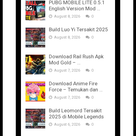
PUBG MOBILE LITE 0.5.1
English Version Mod …
August 8, 2026
0
Build Luo Yi Tersakit 2025
August 8, 2026
0
Download Rail Rush Apk
Mod Gold – …
August 7, 2026
0
Download Anime Fire
Force – Temukan dan …
August 7, 2026
0
Build Leomord Tersakit
2025 di Mobile Legends
August 6, 2026
0