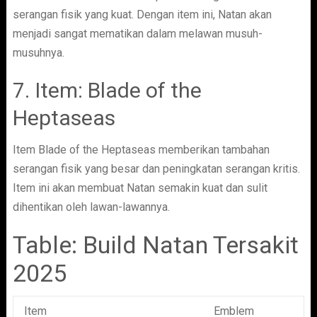
serangan fisik yang kuat. Dengan item ini, Natan akan
menjadi sangat mematikan dalam melawan musuh-
musuhnya.
7. Item: Blade of the
Heptaseas
Item Blade of the Heptaseas memberikan tambahan
serangan fisik yang besar dan peningkatan serangan kritis.
Item ini akan membuat Natan semakin kuat dan sulit
dihentikan oleh lawan-lawannya.
Table: Build Natan Tersakit
2025
Item
Emblem