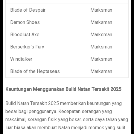
Blade of Despair
Marksman
Demon Shoes
Marksman
Bloodlust Axe
Marksman
Berserker’s Fury
Marksman
Windtalker
Marksman
Blade of the Heptaseas
Marksman
Keuntungan Menggunakan Build Natan Tersakit 2025
Build Natan Tersakit 2025 memberikan keuntungan yang
besar bagi penggunanya. Kecepatan serangan yang
maksimal, serangan fisik yang besar, serta daya tahan yang
luar biasa akan membuat Natan menjadi momok yang sulit