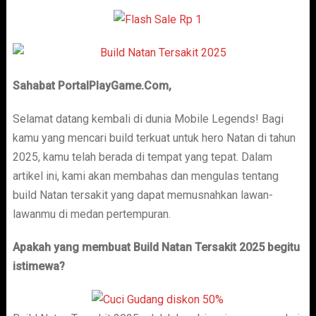
Sahabat PortalPlayGame.Com,
Selamat datang kembali di dunia Mobile Legends! Bagi
kamu yang mencari build terkuat untuk hero Natan di tahun
2025, kamu telah berada di tempat yang tepat. Dalam
artikel ini, kami akan membahas dan mengulas tentang
build Natan tersakit yang dapat memusnahkan lawan-
lawanmu di medan pertempuran.
Apakah yang membuat Build Natan Tersakit 2025 begitu
istimewa?