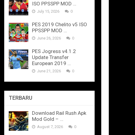
ISO PPSSPP MOD …
July 15, 2026
0
PES 2019 Chelito v5 ISO
PPSSPP MOD …
June 26, 2026
0
PES Jogress v4.1.2
Update Transfer
European 2019 …
June 21, 2026
0
TERBARU
Download Rail Rush Apk
Mod Gold – …
August 7, 2026
0