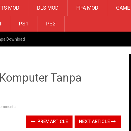
FTS MOD
DLS MOD
FIFA MOD
GAME
N
PS1
PS2
npa Download
 Komputer Tanpa
Comments
PREV ARTICLE
NEXT ARTICLE