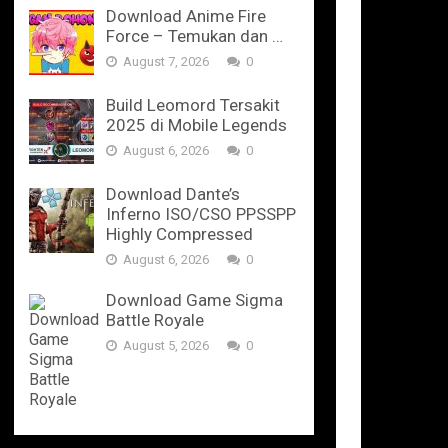
Download Anime Fire
Force – Temukan dan …
August 7, 2026
0
Build Leomord Tersakit
2025 di Mobile Legends
August 6, 2026
0
Download Dante’s
Inferno ISO/CSO PPSSPP
Highly Compressed
August 6, 2026
0
Download Game Sigma
Battle Royale
August 5, 2026
0