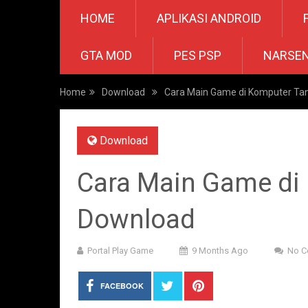
HOME
APLIKASI ANDROID
GTA MOD
PES PSP
NARSE
Home
Download
Cara Main Game di Komputer Ta
Download
Cara Main Game di
Download
Portal Play Game
9 Months Ago
No 
FACEBOOK