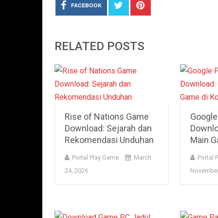
FACEBOOK
RELATED POSTS
Rise of Nations Game
Google
Download: Sejarah dan
Downlo
Rekomendasi Unduhan
Main G
Portal Play Game
March
Portal 
24, 2026
November