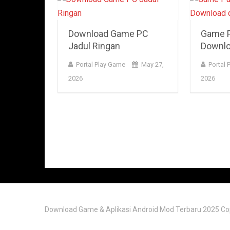
Download Game PC
Game P
Jadul Ringan
Downlo
Portal Play Game
May 27,
Portal 
2026
2026
Download Game & Aplikasi Android Mod Terbaru 2025
Co