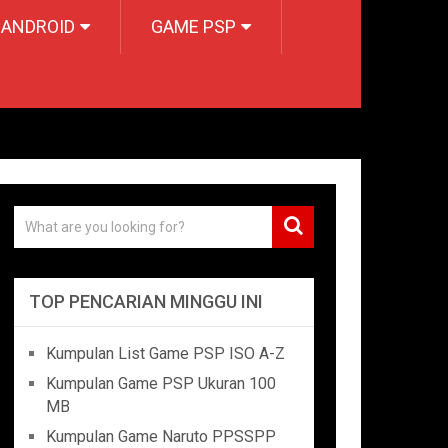
 ANDROID
GAME PSP
TOP PENCARIAN MINGGU INI
Kumpulan List Game PSP ISO A-Z
Kumpulan Game PSP Ukuran 100
MB
Kumpulan Game Naruto PPSSPP