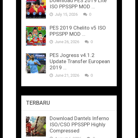
Download PES 2019 Lite
ISO PPSSPP MOD …
July 15, 2026
0
PES 2019 Chelito v5 ISO
PPSSPP MOD …
June 26, 2026
0
PES Jogress v4.1.2
Update Transfer European
2019 …
June 21, 2026
0
TERBARU
Download Dante’s Inferno
ISO/CSO PPSSPP Highly
Compressed