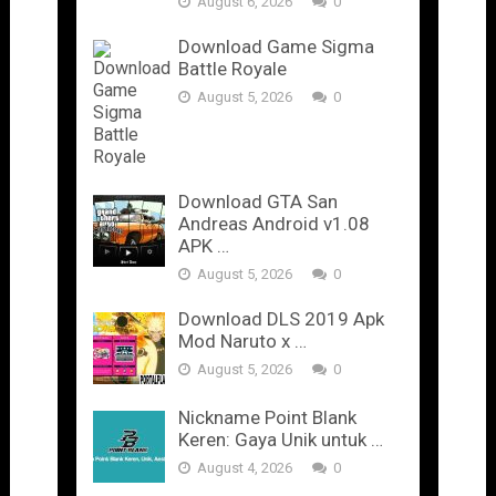
August 6, 2026
0
Download Game Sigma
Battle Royale
August 5, 2026
0
Download GTA San
Andreas Android v1.08
APK …
August 5, 2026
0
Download DLS 2019 Apk
Mod Naruto x …
August 5, 2026
0
Nickname Point Blank
Keren: Gaya Unik untuk …
August 4, 2026
0