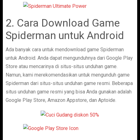
2. Cara Download Game
Spiderman untuk Android
Ada banyak cara untuk mendownload game Spiderman
untuk Android. Anda dapat mengunduhnya dari Google Play
Store atau mencarinya di situs-situs unduhan game.
Namun, kami merekomendasikan untuk mengunduh game
Spiderman dari situs-situs unduhan game resmi. Beberapa
situs unduhan game resmi yang bisa Anda gunakan adalah
Google Play Store, Amazon Appstore, dan Aptoide.