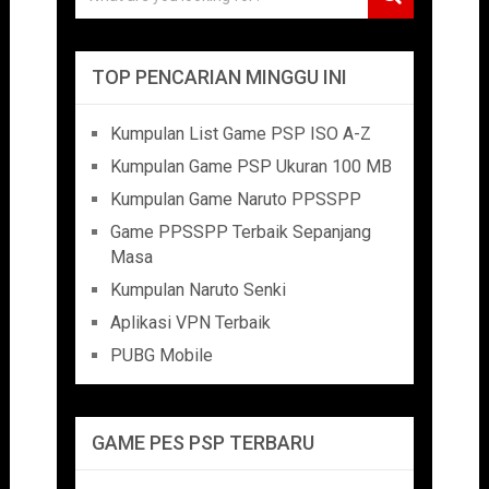
TOP PENCARIAN MINGGU INI
Kumpulan List Game PSP ISO A-Z
Kumpulan Game PSP Ukuran 100 MB
Kumpulan Game Naruto PPSSPP
Game PPSSPP Terbaik Sepanjang
Masa
Kumpulan Naruto Senki
Aplikasi VPN Terbaik
PUBG Mobile
GAME PES PSP TERBARU