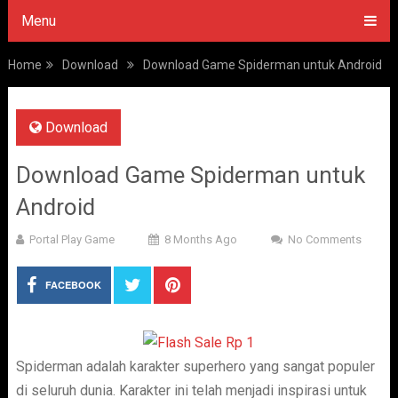
Menu
Home
Download
Download Game Spiderman untuk Android
Download
Download Game Spiderman untuk
Android
Portal Play Game
8 Months Ago
No Comments
FACEBOOK
Spiderman adalah karakter superhero yang sangat populer
di seluruh dunia. Karakter ini telah menjadi inspirasi untuk