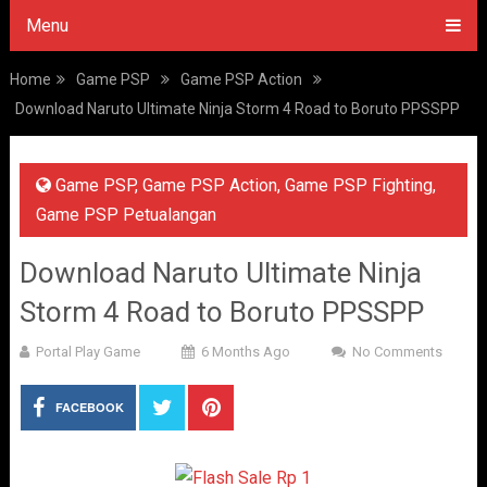
Menu
Home
Game PSP
Game PSP Action
Download Naruto Ultimate Ninja Storm 4 Road to Boruto PPSSPP
Game PSP
,
Game PSP Action
,
Game PSP Fighting
,
Game PSP Petualangan
Download Naruto Ultimate Ninja
Storm 4 Road to Boruto PPSSPP
Portal Play Game
6 Months Ago
No Comments
FACEBOOK