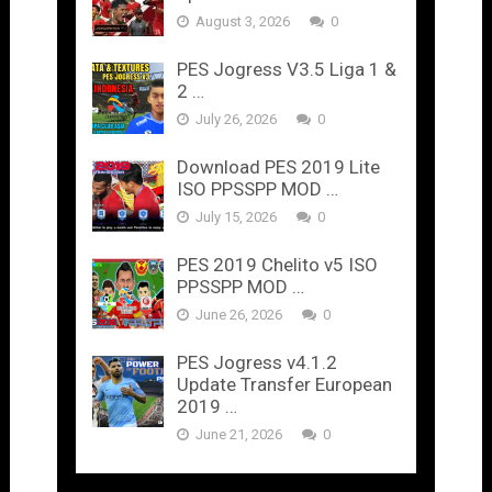
August 3, 2026
0
PES Jogress V3.5 Liga 1 &
2 …
July 26, 2026
0
Download PES 2019 Lite
ISO PPSSPP MOD …
July 15, 2026
0
PES 2019 Chelito v5 ISO
PPSSPP MOD …
June 26, 2026
0
PES Jogress v4.1.2
Update Transfer European
2019 …
June 21, 2026
0