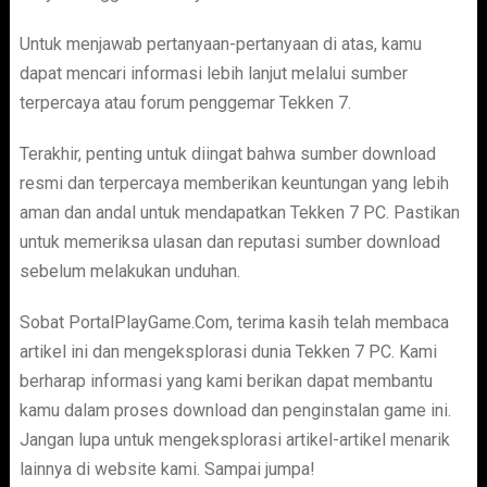
Untuk menjawab pertanyaan-pertanyaan di atas, kamu
dapat mencari informasi lebih lanjut melalui sumber
terpercaya atau forum penggemar Tekken 7.
Terakhir, penting untuk diingat bahwa sumber download
resmi dan terpercaya memberikan keuntungan yang lebih
aman dan andal untuk mendapatkan Tekken 7 PC. Pastikan
untuk memeriksa ulasan dan reputasi sumber download
sebelum melakukan unduhan.
Sobat PortalPlayGame.Com, terima kasih telah membaca
artikel ini dan mengeksplorasi dunia Tekken 7 PC. Kami
berharap informasi yang kami berikan dapat membantu
kamu dalam proses download dan penginstalan game ini.
Jangan lupa untuk mengeksplorasi artikel-artikel menarik
lainnya di website kami. Sampai jumpa!