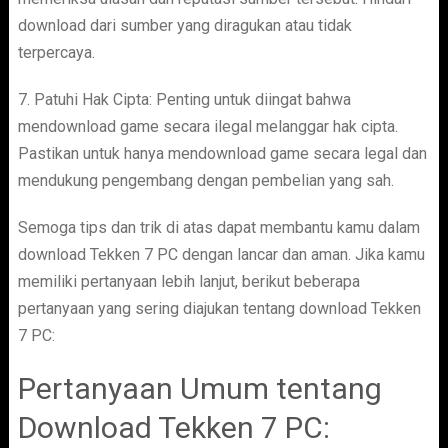
download dari sumber yang diragukan atau tidak
terpercaya.
7. Patuhi Hak Cipta: Penting untuk diingat bahwa
mendownload game secara ilegal melanggar hak cipta.
Pastikan untuk hanya mendownload game secara legal dan
mendukung pengembang dengan pembelian yang sah.
Semoga tips dan trik di atas dapat membantu kamu dalam
download Tekken 7 PC dengan lancar dan aman. Jika kamu
memiliki pertanyaan lebih lanjut, berikut beberapa
pertanyaan yang sering diajukan tentang download Tekken
7 PC:
Pertanyaan Umum tentang
Download Tekken 7 PC: