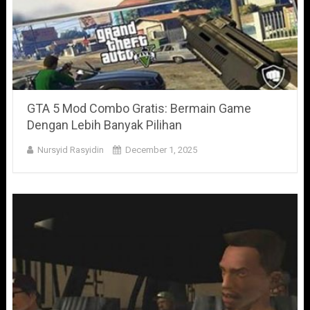
GTA 5 Mod Combo Gratis: Bermain Game
Dengan Lebih Banyak Pilihan
Nursyid Rasyidin
December 1, 2025