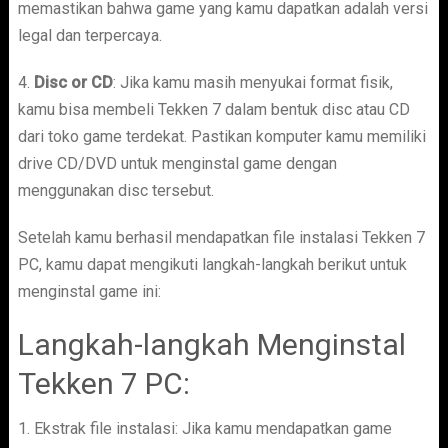
memastikan bahwa game yang kamu dapatkan adalah versi
legal dan terpercaya.
4.
Disc or CD
: Jika kamu masih menyukai format fisik,
kamu bisa membeli Tekken 7 dalam bentuk disc atau CD
dari toko game terdekat. Pastikan komputer kamu memiliki
drive CD/DVD untuk menginstal game dengan
menggunakan disc tersebut.
Setelah kamu berhasil mendapatkan file instalasi Tekken 7
PC, kamu dapat mengikuti langkah-langkah berikut untuk
menginstal game ini:
Langkah-langkah Menginstal
Tekken 7 PC:
1. Ekstrak file instalasi: Jika kamu mendapatkan game