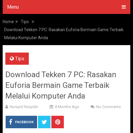
Menu
Home
Tips
Download Tekken 7 PC: Rasakan Euforia Bermain Game Terbaik
Melalui Komputer Anda
Tips
Download Tekken 7 PC: Rasakan
Euforia Bermain Game Terbaik
Melalui Komputer Anda
Nursyid Rasyidin
8 Months Ago
No Comments
FACEBOOK