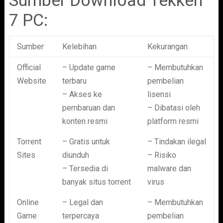
Sumber Download Tekken
7 PC:
Sumber
Kelebihan
Kekurangan
Official
– Update game
– Membutuhkan
Website
terbaru
pembelian
– Akses ke
lisensi
pembaruan dan
– Dibatasi oleh
konten resmi
platform resmi
Torrent
– Gratis untuk
– Tindakan ilegal
Sites
diunduh
– Risiko
– Tersedia di
malware dan
banyak situs torrent
virus
Online
– Legal dan
– Membutuhkan
Game
terpercaya
pembelian