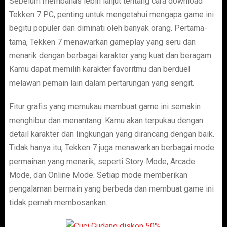
Sebelum membahas lebih lanjut tentang cara download
Tekken 7 PC, penting untuk mengetahui mengapa game ini
begitu populer dan diminati oleh banyak orang. Pertama-
tama, Tekken 7 menawarkan gameplay yang seru dan
menarik dengan berbagai karakter yang kuat dan beragam.
Kamu dapat memilih karakter favoritmu dan berduel
melawan pemain lain dalam pertarungan yang sengit.
Fitur grafis yang memukau membuat game ini semakin
menghibur dan menantang. Kamu akan terpukau dengan
detail karakter dan lingkungan yang dirancang dengan baik.
Tidak hanya itu, Tekken 7 juga menawarkan berbagai mode
permainan yang menarik, seperti Story Mode, Arcade
Mode, dan Online Mode. Setiap mode memberikan
pengalaman bermain yang berbeda dan membuat game ini
tidak pernah membosankan.