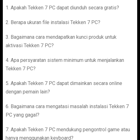
1. Apakah Tekken 7 PC dapat diunduh secara gratis?
2. Berapa ukuran file instalasi Tekken 7 PC?
3. Bagaimana cara mendapatkan kunci produk untuk
aktivasi Tekken 7 PC?
4. Apa persyaratan sistem minimum untuk menjalankan
Tekken 7 PC?
5. Apakah Tekken 7 PC dapat dimainkan secara online
dengan pemain lain?
6. Bagaimana cara mengatasi masalah instalasi Tekken 7
PC yang gagal?
7. Apakah Tekken 7 PC mendukung pengontrol game atau
hanya menggunakan keyboard?