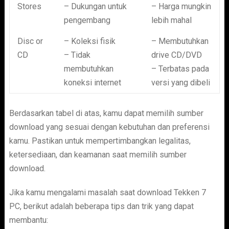
Stores
– Dukungan untuk
– Harga mungkin
pengembang
lebih mahal
Disc or
– Koleksi fisik
– Membutuhkan
CD
– Tidak
drive CD/DVD
membutuhkan
– Terbatas pada
koneksi internet
versi yang dibeli
Berdasarkan tabel di atas, kamu dapat memilih sumber
download yang sesuai dengan kebutuhan dan preferensi
kamu. Pastikan untuk mempertimbangkan legalitas,
ketersediaan, dan keamanan saat memilih sumber
download.
Jika kamu mengalami masalah saat download Tekken 7
PC, berikut adalah beberapa tips dan trik yang dapat
membantu: