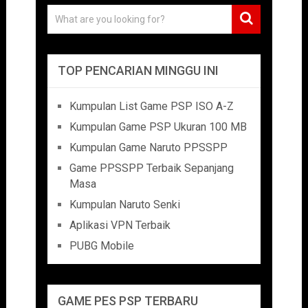
TOP PENCARIAN MINGGU INI
Kumpulan List Game PSP ISO A-Z
Kumpulan Game PSP Ukuran 100 MB
Kumpulan Game Naruto PPSSPP
Game PPSSPP Terbaik Sepanjang
Masa
Kumpulan Naruto Senki
Aplikasi VPN Terbaik
PUBG Mobile
GAME PES PSP TERBARU