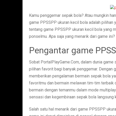
Kamu penggemar sepak bola? Atau mungkin hany
game PPSSPP ukuran kecil bola adalah pilihan y
tentang game PPSSPP ukuran kecil bola yang m
ponselmu. Apa saja yang menarik dari game ini? M
Pengantar game PPSSP
Sobat PortalPlayGame.Com, dalam dunia game s
pilihan favorit bagi banyak penggemar. Dengan 
memberikan pengalaman bermain sepak bola yang
favoritmu dan bermain melawan tim-tim terbaik d
bermain dengan temanmu dalam mode multipla
sensasi dan kegembiraan sepak bola langsung
Salah satu hal menarik dari game PPSSPP ukura