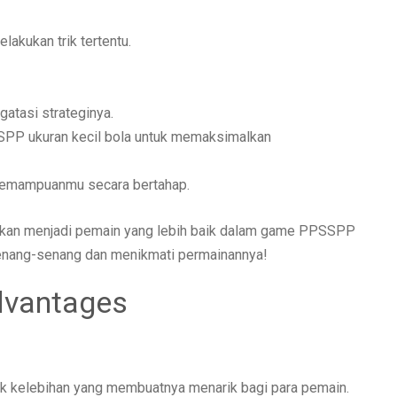
akukan trik tertentu.
gatasi strateginya.
SSPP ukuran kecil bola untuk memaksimalkan
 kemampuanmu secara bertahap.
 akan menjadi pemain yang lebih baik dalam game PPSSPP
rsenang-senang dan menikmati permainannya!
dvantages
k kelebihan yang membuatnya menarik bagi para pemain.