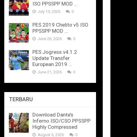
ISO PPSSPP MOD …
July 15, 2026
0
PES 2019 Chelito v5 ISO
PPSSPP MOD …
June 26, 2026
0
PES Jogress v4.1.2
Update Transfer
European 2019 …
June 21, 2026
0
TERBARU
Download Dante’s
Inferno ISO/CSO PPSSPP
Highly Compressed
August 6, 2026
0