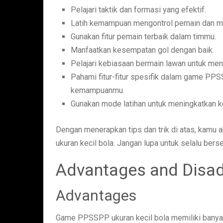
Pelajari taktik dan formasi yang efektif.
Latih kemampuan mengontrol pemain dan mel
Gunakan fitur pemain terbaik dalam timmu.
Manfaatkan kesempatan gol dengan baik.
Pelajari kebiasaan bermain lawan untuk men
Pahami fitur-fitur spesifik dalam game PP
kemampuanmu.
Gunakan mode latihan untuk meningkatkan
Dengan menerapkan tips dan trik di atas, kamu
ukuran kecil bola. Jangan lupa untuk selalu be
Advantages and Disa
Advantages
Game PPSSPP ukuran kecil bola memiliki banya