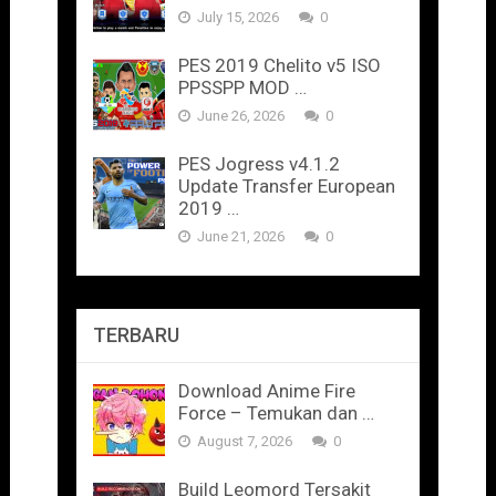
July 15, 2026
0
PES 2019 Chelito v5 ISO
PPSSPP MOD …
June 26, 2026
0
PES Jogress v4.1.2
Update Transfer European
2019 …
June 21, 2026
0
TERBARU
Download Anime Fire
Force – Temukan dan …
August 7, 2026
0
Build Leomord Tersakit