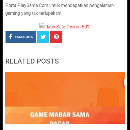
PortalPlayGame.Com untuk mendapatkan pengalaman
gaming yang tak terlupakan!
FACEBOOK
RELATED POSTS