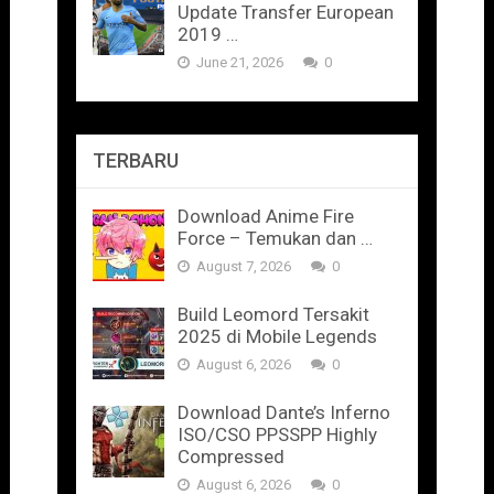
Update Transfer European
2019 …
June 21, 2026
0
TERBARU
Download Anime Fire
Force – Temukan dan …
August 7, 2026
0
Build Leomord Tersakit
2025 di Mobile Legends
August 6, 2026
0
Download Dante’s Inferno
ISO/CSO PPSSPP Highly
Compressed
August 6, 2026
0