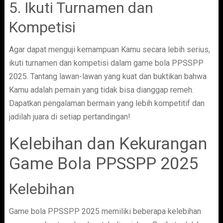
5. Ikuti Turnamen dan
Kompetisi
Agar dapat menguji kemampuan Kamu secara lebih serius,
ikuti turnamen dan kompetisi dalam game bola PPSSPP
2025. Tantang lawan-lawan yang kuat dan buktikan bahwa
Kamu adalah pemain yang tidak bisa dianggap remeh.
Dapatkan pengalaman bermain yang lebih kompetitif dan
jadilah juara di setiap pertandingan!
Kelebihan dan Kekurangan
Game Bola PPSSPP 2025
Kelebihan
Game bola PPSSPP 2025 memiliki beberapa kelebihan