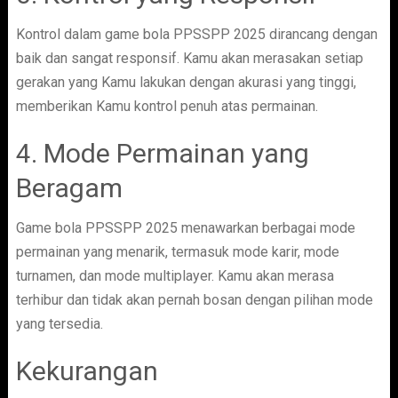
Kontrol dalam game bola PPSSPP 2025 dirancang dengan
baik dan sangat responsif. Kamu akan merasakan setiap
gerakan yang Kamu lakukan dengan akurasi yang tinggi,
memberikan Kamu kontrol penuh atas permainan.
4. Mode Permainan yang
Beragam
Game bola PPSSPP 2025 menawarkan berbagai mode
permainan yang menarik, termasuk mode karir, mode
turnamen, dan mode multiplayer. Kamu akan merasa
terhibur dan tidak akan pernah bosan dengan pilihan mode
yang tersedia.
Kekurangan