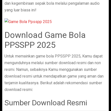
dan kegembiraan sepak bola melalui pengalaman audio
yang luar biasa ini!
Download Game Bola
PPSSPP 2025
Untuk memainkan game bola PPSSPP 2025, Kamu dapat
mengunduhnya melalui sumber download resmi dan non
resmi. Namun, sebaiknya Kamu menggunakan sumber
download resmi untuk mendapatkan game yang aman dan
terjamin kualitasnya. Berikut adalah rekomendasi sumber
download resmi:
Sumber Download Resmi