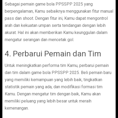
Sebagai pemain game bola PPSSPP 2025 yang
berpengalaman, Kamu sebaiknya menggunakan fitur manual
pass dan shoot. Dengan fitur ini, Kamu dapat mengontrol
arah dan kekuatan umpan serta tendangan dengan lebih
akurat. Hal ini akan memberikan Kamu keunggulan dalam
mengatur serangan dan mencetak gol.
4. Perbarui Pemain dan Tim
Untuk meningkatkan performa tim Kamu, perbarui pemain
dan tim dalam game bola PPSSPP 2025. Beli pemain baru
yang memiliki kemampuan yang lebih baik, tingkatkan
statistik pemain yang ada, dan modifikasi formasi tim
Kamu. Dengan mengatur tim dengan baik, Kamu akan
memiliki peluang yang lebih besar untuk meraih
kemenangan.