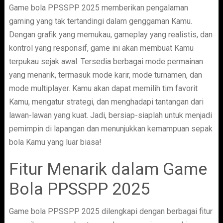
Game bola PPSSPP 2025 memberikan pengalaman
gaming yang tak tertandingi dalam genggaman Kamu.
Dengan grafik yang memukau, gameplay yang realistis, dan
kontrol yang responsif, game ini akan membuat Kamu
terpukau sejak awal. Tersedia berbagai mode permainan
yang menarik, termasuk mode karir, mode turnamen, dan
mode multiplayer. Kamu akan dapat memilih tim favorit
Kamu, mengatur strategi, dan menghadapi tantangan dari
lawan-lawan yang kuat. Jadi, bersiap-siaplah untuk menjadi
pemimpin di lapangan dan menunjukkan kemampuan sepak
bola Kamu yang luar biasa!
Fitur Menarik dalam Game
Bola PPSSPP 2025
Game bola PPSSPP 2025 dilengkapi dengan berbagai fitur