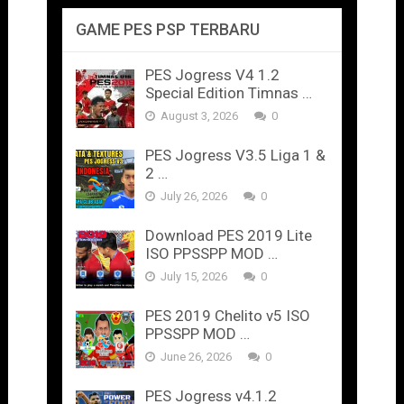
GAME PES PSP TERBARU
PES Jogress V4 1.2
Special Edition Timnas …
August 3, 2026
0
PES Jogress V3.5 Liga 1 &
2 …
July 26, 2026
0
Download PES 2019 Lite
ISO PPSSPP MOD …
July 15, 2026
0
PES 2019 Chelito v5 ISO
PPSSPP MOD …
June 26, 2026
0
PES Jogress v4.1.2