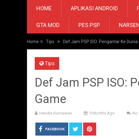
HOME
APLIKASI ANDROID
GTA MOD
PES PSP
NARSE
Home
Tips
Def Jam PSP ISO: Pengantar Ke Duni
Tips
Def Jam PSP ISO: P
Game
Hendra Kurniawan
9 Months Ago
No
FACEBOOK