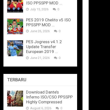
ISO PPSSPP MOD …
July 15, 2026
0
PES 2019 Chelito v5 ISO
PPSSPP MOD …
June 26, 2026
0
PES Jogress v4.1.2
Update Transfer
European 2019 …
June 21, 2026
0
TERBARU
Download Dante’s
Inferno ISO/CSO PPSSPP
Highly Compressed
August 6, 2026
0