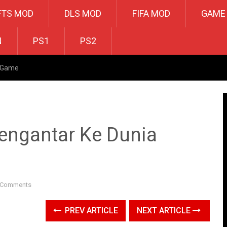
FTS MOD
DLS MOD
FIFA MOD
GAME
N
PS1
PS2
a Game
engantar Ke Dunia
 Comments
PREV ARTICLE
NEXT ARTICLE