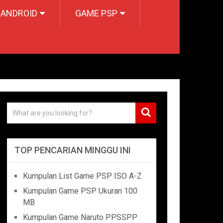
 ANDROID
GAME PSP
TOP PENCARIAN MINGGU INI
Kumpulan List Game PSP ISO A-Z
Kumpulan Game PSP Ukuran 100
MB
Kumpulan Game Naruto PPSSPP