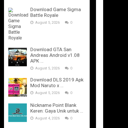
Download Game Sigma
Battle Royale
August 5, 2026
0
Download GTA San
Andreas Android v1.08
APK …
August 5, 2026
0
Download DLS 2019 Apk
Mod Naruto x …
August 5, 2026
0
Nickname Point Blank
Keren: Gaya Unik untuk …
August 4, 2026
0