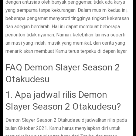
dengan antusias oleh banyak penggemar, tidak ada karya
yang sempurna tanpa kekurangan. Dalam musim kedua ini,
beberapa pengamat menyoroti tingginya tingkat kekerasan
dan adegan berdarah. Hal ini dapat membuat beberapa
penonton tidak nyaman. Namun, kelebihan lainnya seperti
animasi yang indah, musik yang memikat, dan cerita yang
menarik akan membuat Kamu terus terpaku di depan layar.
FAQ Demon Slayer Season 2
Otakudesu
1. Apa jadwal rilis Demon
Slayer Season 2 Otakudesu?
Demon Slayer Season 2 Otakudesu dijadwalkan rilis pada
bulan Oktober 2021. Kamu harus menyiapkan diri untuk