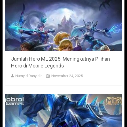
Jumlah Hero ML 2025: Meningkatnya Pilihan
Hero di Mobile Legends
Nursyid Rasyidin
November 24, 2025