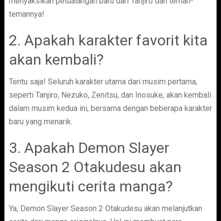
menyaksikan petualangan baru dari Tanjiro dan teman-
temannya!
2. Apakah karakter favorit kita
akan kembali?
Tentu saja! Seluruh karakter utama dari musim pertama,
seperti Tanjiro, Nezuko, Zenitsu, dan Inosuke, akan kembali
dalam musim kedua ini, bersama dengan beberapa karakter
baru yang menarik.
3. Apakah Demon Slayer
Season 2 Otakudesu akan
mengikuti cerita manga?
Ya, Demon Slayer Season 2 Otakudesu akan melanjutkan