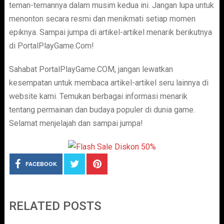
teman-temannya dalam musim kedua ini. Jangan lupa untuk
menonton secara resmi dan menikmati setiap momen
epiknya. Sampai jumpa di artikel-artikel menarik berikutnya
di PortalPlayGame.Com!
Sahabat PortalPlayGame.COM, jangan lewatkan
kesempatan untuk membaca artikel-artikel seru lainnya di
website kami. Temukan berbagai informasi menarik
tentang permainan dan budaya populer di dunia game.
Selamat menjelajah dan sampai jumpa!
FACEBOOK
RELATED POSTS