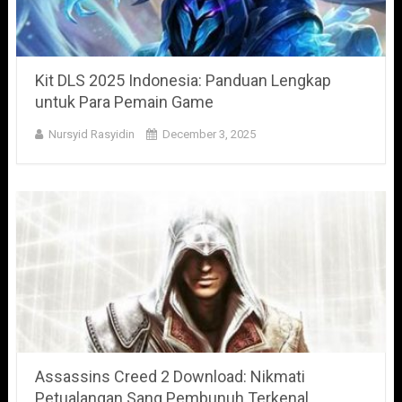
Kit DLS 2025 Indonesia: Panduan Lengkap
untuk Para Pemain Game
Nursyid Rasyidin
December 3, 2025
Assassins Creed 2 Download: Nikmati
Petualangan Sang Pembunuh Terkenal