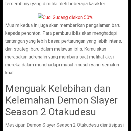
tersembunyi yang dimiliki oleh beberapa karakter.
Musim kedua ini juga akan memberikan pengalaman baru
kepada penonton. Para pemburu iblis akan menghadapi
tantangan yang lebih besar, pertarungan yang lebih intens,
dan strategi baru dalam melawan iblis. Kamu akan
merasakan adrenalin yang membara saat melihat aksi
mereka dalam menghadapi musuh-musuh yang semakin
kuat.
Menguak Kelebihan dan
Kelemahan Demon Slayer
Season 2 Otakudesu
Meskipun Demon Slayer Season 2 Otakudesu diantisipasi