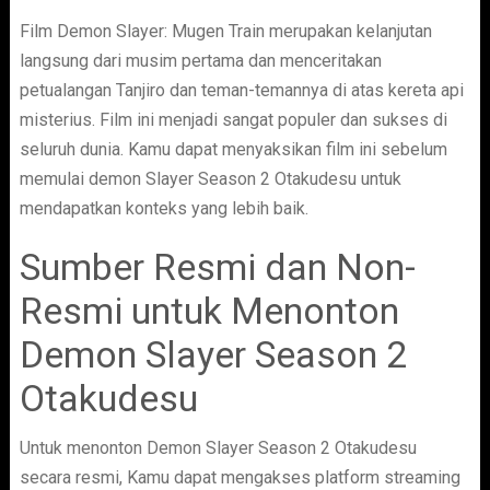
Film Demon Slayer: Mugen Train merupakan kelanjutan
langsung dari musim pertama dan menceritakan
petualangan Tanjiro dan teman-temannya di atas kereta api
misterius. Film ini menjadi sangat populer dan sukses di
seluruh dunia. Kamu dapat menyaksikan film ini sebelum
memulai demon Slayer Season 2 Otakudesu untuk
mendapatkan konteks yang lebih baik.
Sumber Resmi dan Non-
Resmi untuk Menonton
Demon Slayer Season 2
Otakudesu
Untuk menonton Demon Slayer Season 2 Otakudesu
secara resmi, Kamu dapat mengakses platform streaming