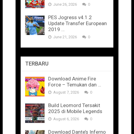
June 26, 2026
0
PES Jogress v4.1.2
Update Transfer European
2019 …
June 21, 2026
0
TERBARU
Download Anime Fire
Force – Temukan dan …
August 7, 2026
0
Build Leomord Tersakit
2025 di Mobile Legends
August 6, 2026
0
Download Dante’s Inferno