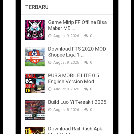
TERBARU
Game Mirip FF Offline Bisa
Mabar MB …
August 9, 2026
0
Download FTS 2020 MOD
Shopee Liga 1 …
August 9, 2026
0
PUBG MOBILE LITE 0.5.1
English Version Mod …
August 8, 2026
0
Build Luo Yi Tersakit 2025
August 8, 2026
0
Download Rail Rush Apk