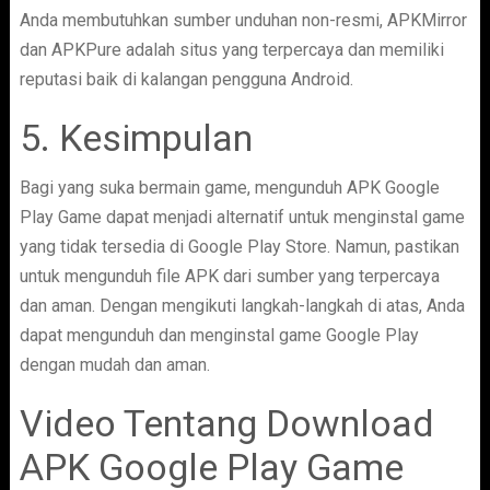
Anda membutuhkan sumber unduhan non-resmi, APKMirror
dan APKPure adalah situs yang terpercaya dan memiliki
reputasi baik di kalangan pengguna Android.
5. Kesimpulan
Bagi yang suka bermain game, mengunduh APK Google
Play Game dapat menjadi alternatif untuk menginstal game
yang tidak tersedia di Google Play Store. Namun, pastikan
untuk mengunduh file APK dari sumber yang terpercaya
dan aman. Dengan mengikuti langkah-langkah di atas, Anda
dapat mengunduh dan menginstal game Google Play
dengan mudah dan aman.
Video Tentang Download
APK Google Play Game