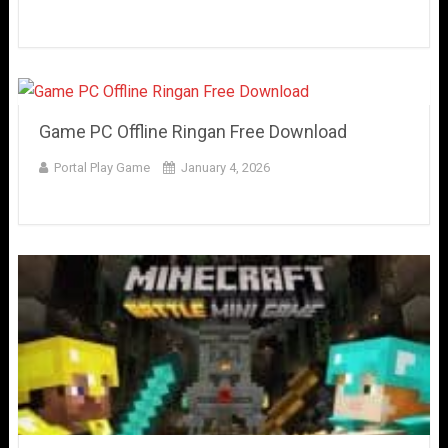
Game PC Offline Ringan Free Download
Portal Play Game
January 4, 2026