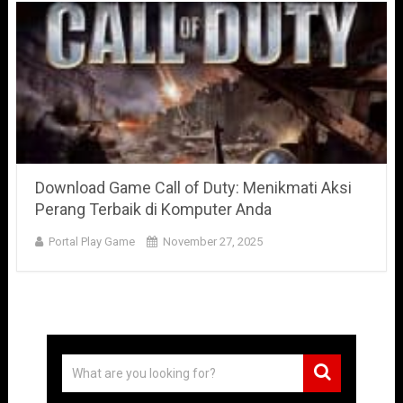
Download Game Call of Duty: Menikmati Aksi
Perang Terbaik di Komputer Anda
Portal Play Game
November 27, 2025