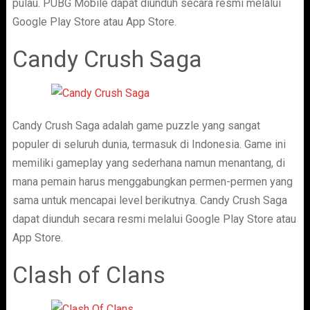
pulau. PUBG Mobile dapat diunduh secara resmi melalui
Google Play Store atau App Store.
Candy Crush Saga
Candy Crush Saga adalah game puzzle yang sangat
populer di seluruh dunia, termasuk di Indonesia. Game ini
memiliki gameplay yang sederhana namun menantang, di
mana pemain harus menggabungkan permen-permen yang
sama untuk mencapai level berikutnya. Candy Crush Saga
dapat diunduh secara resmi melalui Google Play Store atau
App Store.
Clash of Clans