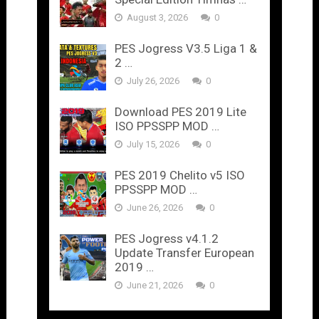
August 3, 2026
0
PES Jogress V3.5 Liga 1 &
2 …
July 26, 2026
0
Download PES 2019 Lite
ISO PPSSPP MOD …
July 15, 2026
0
PES 2019 Chelito v5 ISO
PPSSPP MOD …
June 26, 2026
0
PES Jogress v4.1.2
Update Transfer European
2019 …
June 21, 2026
0