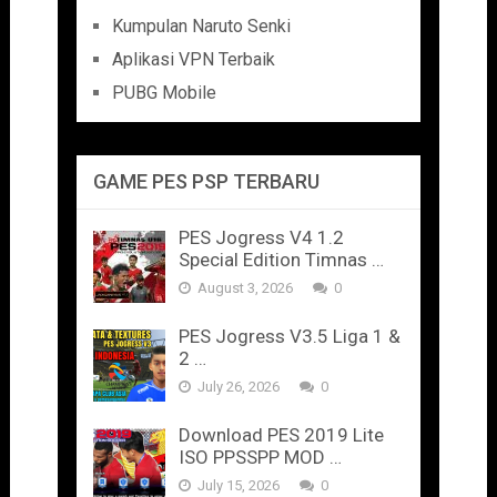
Kumpulan Naruto Senki
Aplikasi VPN Terbaik
PUBG Mobile
GAME PES PSP TERBARU
PES Jogress V4 1.2
Special Edition Timnas …
August 3, 2026
0
PES Jogress V3.5 Liga 1 &
2 …
July 26, 2026
0
Download PES 2019 Lite
ISO PPSSPP MOD …
July 15, 2026
0