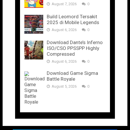
August 7, 2026
0
Build Leomord Tersakit
2025 di Mobile Legends
August 6, 2026
0
Download Dante’s Inferno
ISO/CSO PPSSPP Highly
Compressed
August 6, 2026
0
Download Game Sigma
Battle Royale
August 5, 2026
0