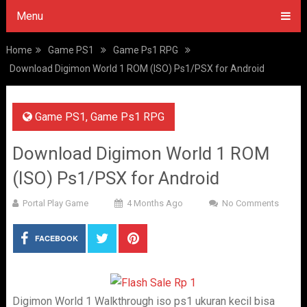
Menu
Home
Game PS1
Game Ps1 RPG
Download Digimon World 1 ROM (ISO) Ps1/PSX for Android
Game PS1
,
Game Ps1 RPG
Download Digimon World 1 ROM
(ISO) Ps1/PSX for Android
Portal Play Game
4 Months Ago
No Comments
FACEBOOK
Digimon World 1 Walkthrough iso ps1 ukuran kecil bisa