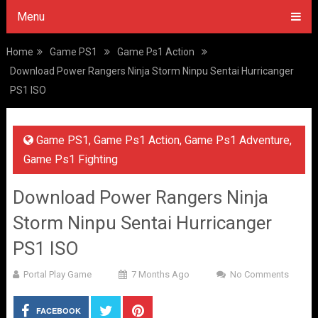
Menu
Home
Game PS1
Game Ps1 Action
Download Power Rangers Ninja Storm Ninpu Sentai Hurricanger
PS1 ISO
Game PS1
,
Game Ps1 Action
,
Game Ps1 Adventure
,
Game Ps1 Fighting
Download Power Rangers Ninja
Storm Ninpu Sentai Hurricanger
PS1 ISO
Portal Play Game
7 Months Ago
No Comments
FACEBOOK