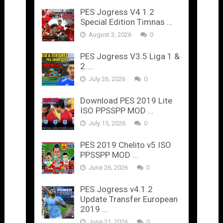
PES Jogress V4 1.2
Special Edition Timnas …
August 3, 2026
0
PES Jogress V3.5 Liga 1 &
2 …
July 26, 2026
0
Download PES 2019 Lite
ISO PPSSPP MOD …
July 15, 2026
0
PES 2019 Chelito v5 ISO
PPSSPP MOD …
June 26, 2026
0
PES Jogress v4.1.2
Update Transfer European
2019 …
June 21, 2026
0