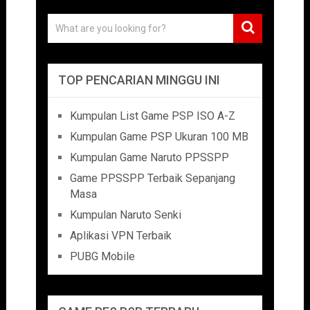
TOP PENCARIAN MINGGU INI
Kumpulan List Game PSP ISO A-Z
Kumpulan Game PSP Ukuran 100 MB
Kumpulan Game Naruto PPSSPP
Game PPSSPP Terbaik Sepanjang
Masa
Kumpulan Naruto Senki
Aplikasi VPN Terbaik
PUBG Mobile