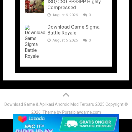
ISO/CSO PPSSPP Highly
Compressed
August 6, 2026
0
Download Game Sigma
Battle Royale
August 5, 2026
0
Download Game & Aplikasi Android Mod Terbaru 2025
Copyright ©
2026. Theme by
Portalplaygame.com