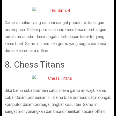
Game simulasi yang satu ini sangat populer di kalangan
perempuan. Dalam permainan ini, kamu bisa membangun
rumahmu sendiri dan mengatur kehidupan karakter yang
kamu buat. Game ini memiliki grafis yang bagus dan bisa
dimainkan secara offline.
8. Chess Titans
Jika kamu suka bermain catur, maka game ini wajib kamu
coba. Dalam permainan ini, kamu bisa bermain catur dengan
komputer dalam berbagai tingkat kesulitan. Game ini
sangat menyenangkan dan bisa dimainkan secara offline.