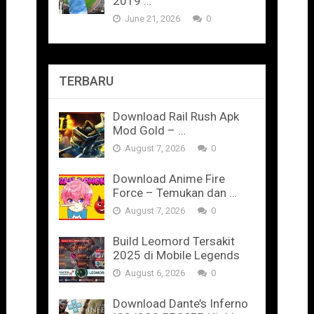
2019 …
June 21, 2026
0
TERBARU
Download Rail Rush Apk
Mod Gold – …
August 7, 2026
0
Download Anime Fire
Force – Temukan dan …
August 7, 2026
0
Build Leomord Tersakit
2025 di Mobile Legends
August 6, 2026
0
Download Dante’s Inferno