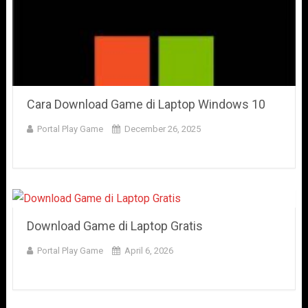
Cara Download Game di Laptop Windows 10
Portal Play Game
December 26, 2025
Download Game di Laptop Gratis
Portal Play Game
April 6, 2026