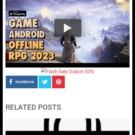
FACEBOOK
RELATED POSTS