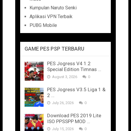
Kumpulan Naruto Senki
Aplikasi VPN Terbaik
PUBG Mobile
GAME PES PSP TERBARU
PES Jogress V4 1.2
Special Edition Timnas …
August 3, 2026
0
PES Jogress V3.5 Liga 1 &
2 …
July 26, 2026
0
Download PES 2019 Lite
ISO PPSSPP MOD …
July 15, 2026
0