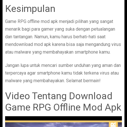
Kesimpulan
Game RPG offline mod apk menjadi pilihan yang sangat
menarik bagi para gamer yang suka dengan petualangan
dan tantangan. Namun, kamu harus berhati-hati saat
mendownload mod apk karena bisa saja mengandung virus
atau malware yang membahayakan smartphone kamu.
Jangan lupa untuk mencari sumber unduhan yang aman dan
terpercaya agar smartphone kamu tidak terkena virus atau
malware yang membahayakan. Selamat bermain!
Video Tentang Download
Game RPG Offline Mod Apk