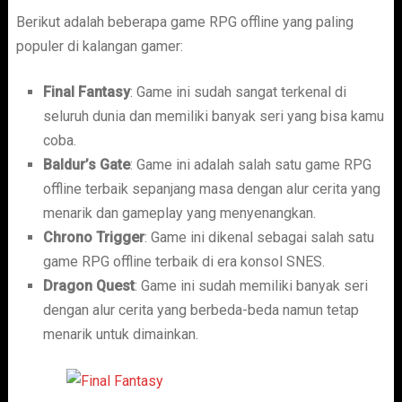
Berikut adalah beberapa game RPG offline yang paling
populer di kalangan gamer:
Final Fantasy
: Game ini sudah sangat terkenal di
seluruh dunia dan memiliki banyak seri yang bisa kamu
coba.
Baldur’s Gate
: Game ini adalah salah satu game RPG
offline terbaik sepanjang masa dengan alur cerita yang
menarik dan gameplay yang menyenangkan.
Chrono Trigger
: Game ini dikenal sebagai salah satu
game RPG offline terbaik di era konsol SNES.
Dragon Quest
: Game ini sudah memiliki banyak seri
dengan alur cerita yang berbeda-beda namun tetap
menarik untuk dimainkan.