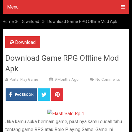
Menu
Home
Download
Download Game RPG Offline Mod Apk
Download
Download Game RPG Offline Mod
Apk
Portal Play Game
9 Months Ago
No Comments
FACEBOOK
Jika kamu suka bermain game, pastinya kamu sudah tahu
tentang game RPG atau Role Playing Game. Game ini