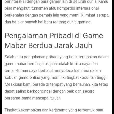
berinteraksi dengan para gamer lain di seluruh dunia. Kamu
bisa mengikuti turnamen atau kompetisi internasional,
berkenalan dengan pemain lain yang memiliki minat serupa,
dan belajar banyak hal baru tentang dunia gaming.
Pengalaman Pribadi di Game
Mabar Berdua Jarak Jauh
Salah satu pengalaman pribadi yang tidak terlupakan dalam
game mabar berdua jarak jauh adalah ketika saya dan
teman-teman saya berhasil menyelesaikan misi dalam
sebuah game online yang memiliki tingkat kesulitan tinggi.
Meskipun kami berada di tempat yang berjauhan, kita tetap
dapat saling berkoordinasi dengan baik dan secara
bersama-sama mencapai tujuan.
Tingkat kekompakan dan kerjasama yang terbentuk saat