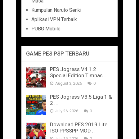
Masa
Kumpulan Naruto Senki
Aplikasi VPN Terbaik
PUBG Mobile
GAME PES PSP TERBARU
PES Jogress V4 1.2
Special Edition Timnas …
August 3, 2026
0
PES Jogress V3.5 Liga 1 &
2 …
July 26, 2026
0
Download PES 2019 Lite
ISO PPSSPP MOD …
July 15, 2026
0