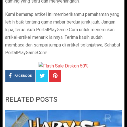
gaming yang seru dan menyenangkan.
Kami berharap artikel ini memberikanmu pemahaman yang
lebih baik tentang game mabar berdua jarak jauh. Jangan
lupa, terus ikuti PortalPlayGame.Com untuk menemukan
artikel-artikel menarik lainnya. Terima kasih sudah
membaca dan sampai jumpa di artikel selanjutnya, Sahabat
PortalPlayGameCom!
FACEBOOK
RELATED POSTS