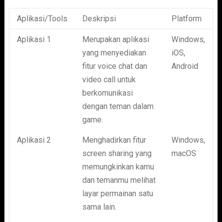
Aplikasi/Tools
Deskripsi
Platform
Aplikasi 1
Merupakan aplikasi
Windows,
yang menyediakan
iOS,
fitur voice chat dan
Android
video call untuk
berkomunikasi
dengan teman dalam
game.
Aplikasi 2
Menghadirkan fitur
Windows,
screen sharing yang
macOS
memungkinkan kamu
dan temanmu melihat
layar permainan satu
sama lain.