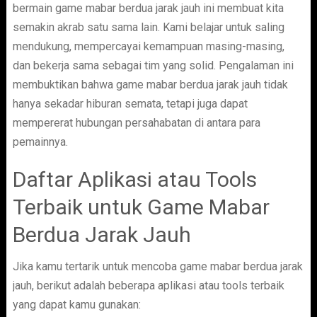
bermain game mabar berdua jarak jauh ini membuat kita
semakin akrab satu sama lain. Kami belajar untuk saling
mendukung, mempercayai kemampuan masing-masing,
dan bekerja sama sebagai tim yang solid. Pengalaman ini
membuktikan bahwa game mabar berdua jarak jauh tidak
hanya sekadar hiburan semata, tetapi juga dapat
mempererat hubungan persahabatan di antara para
pemainnya.
Daftar Aplikasi atau Tools
Terbaik untuk Game Mabar
Berdua Jarak Jauh
Jika kamu tertarik untuk mencoba game mabar berdua jarak
jauh, berikut adalah beberapa aplikasi atau tools terbaik
yang dapat kamu gunakan: