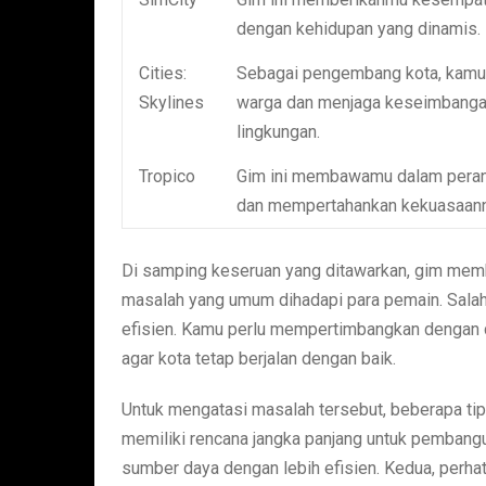
dengan kehidupan yang dinamis.
Cities:
Sebagai pengembang kota, kamu 
Skylines
warga dan menjaga keseimbangan
lingkungan.
Tropico
Gim ini membawamu dalam peran 
dan mempertahankan kekuasaann
Di samping keseruan yang ditawarkan, gim memb
masalah yang umum dihadapi para pemain. Sala
efisien. Kamu perlu mempertimbangkan dengan c
agar kota tetap berjalan dengan baik.
Untuk mengatasi masalah tersebut, beberapa ti
memiliki rencana jangka panjang untuk pembang
sumber daya dengan lebih efisien. Kedua, perha