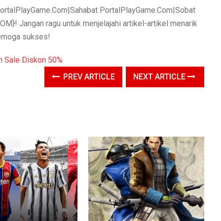
at PortalPlayGame.Com|Sahabat PortalPlayGame.Com|Sobat
 Jangan ragu untuk menjelajahi artikel-artikel menarik
semoga sukses!
PREV ARTICLE
NEXT ARTICLE