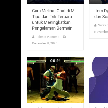
Cara Melihat Chat di ML:
Item Dy
Tips dan Trik Terbaru
dan Su
untuk Meningkatkan
Nursyid
Pengalaman Bermain
November
Rahmat Purnomo
December 8, 2025