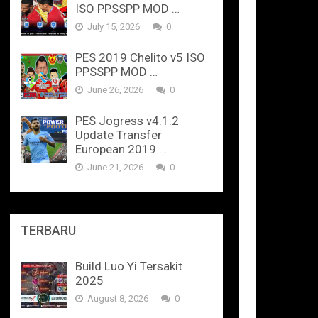
ISO PPSSPP MOD …
July 15, 2026
0
PES 2019 Chelito v5 ISO
PPSSPP MOD …
June 26, 2026
0
PES Jogress v4.1.2
Update Transfer
European 2019 …
June 21, 2026
0
TERBARU
Build Luo Yi Tersakit
2025
August 8, 2026
0