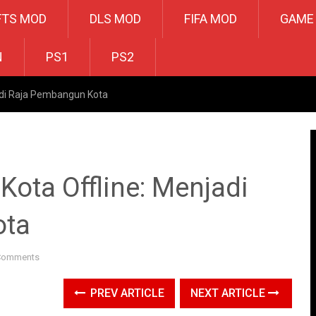
FTS MOD
DLS MOD
FIFA MOD
GAME
N
PS1
PS2
di Raja Pembangun Kota
ta Offline: Menjadi
ota
Comments
PREV ARTICLE
NEXT ARTICLE