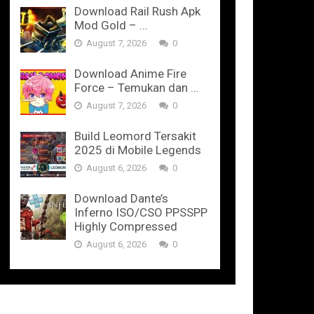
Download Rail Rush Apk
Mod Gold – …
August 7, 2026
0
Download Anime Fire
Force – Temukan dan …
August 7, 2026
0
Build Leomord Tersakit
2025 di Mobile Legends
August 6, 2026
0
Download Dante’s
Inferno ISO/CSO PPSSPP
Highly Compressed
August 6, 2026
0