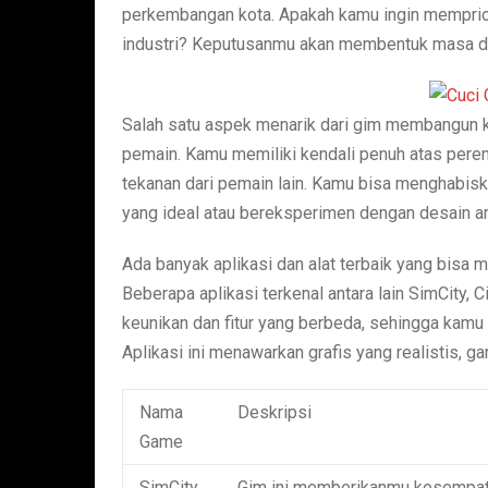
perkembangan kota. Apakah kamu ingin memprior
industri? Keputusanmu akan membentuk masa d
Salah satu aspek menarik dari gim membangun k
pemain. Kamu memiliki kendali penuh atas pere
tekanan dari pemain lain. Kamu bisa menghabisk
yang ideal atau bereksperimen dengan desain ars
Ada banyak aplikasi dan alat terbaik yang bis
Beberapa aplikasi terkenal antara lain SimCity, Ci
keunikan dan fitur yang berbeda, sehingga kamu
Aplikasi ini menawarkan grafis yang realistis, 
Nama
Deskripsi
Game
SimCity
Gim ini memberikanmu kesempat