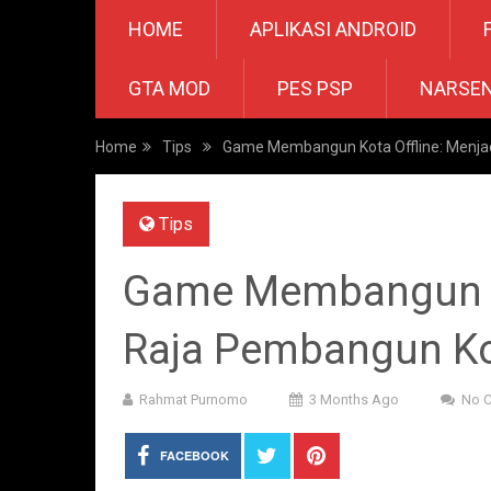
HOME
APLIKASI ANDROID
GTA MOD
PES PSP
NARSE
Home
Tips
Game Membangun Kota Offline: Menja
Tips
Game Membangun Ko
Raja Pembangun K
Rahmat Purnomo
3 Months Ago
No 
FACEBOOK