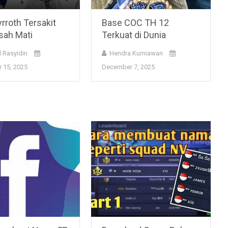
rroth Tersakit
Base COC TH 12
sah Mati
Terkuat di Dunia
 Rasyidin
Hendra Kurniawan
 15, 2025
December 7, 2025