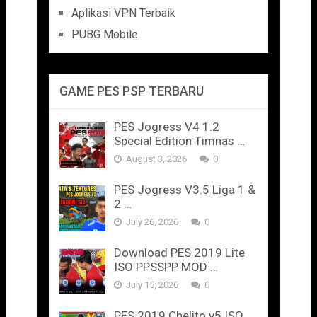
Aplikasi VPN Terbaik
PUBG Mobile
GAME PES PSP TERBARU
PES Jogress V4 1.2
Special Edition Timnas …
August 3, 2026
0
PES Jogress V3.5 Liga 1 &
2 …
July 26, 2026
0
Download PES 2019 Lite
ISO PPSSPP MOD …
July 15, 2026
0
PES 2019 Chelito v5 ISO