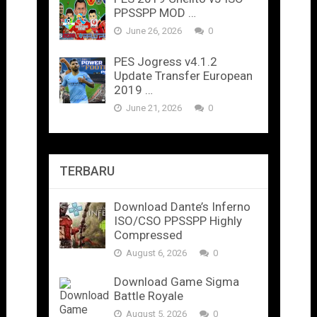
PPSSPP MOD …
June 26, 2026
0
PES Jogress v4.1.2
Update Transfer European
2019 …
June 21, 2026
0
TERBARU
Download Dante’s Inferno
ISO/CSO PPSSPP Highly
Compressed
August 6, 2026
0
Download Game Sigma
Battle Royale
August 5, 2026
0