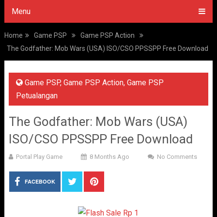
Menu
Home
Game PSP
Game PSP Action
The Godfather: Mob Wars (USA) ISO/CSO PPSSPP Free Download
Game PSP
,
Game PSP Action
,
Game PSP
Petualangan
The Godfather: Mob Wars (USA)
ISO/CSO PPSSPP Free Download
Portal Play Game
8 Months Ago
No Comments
FACEBOOK