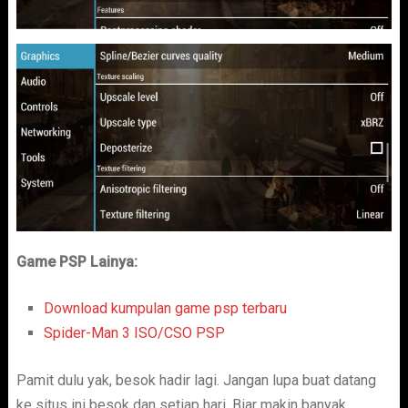
Game PSP Lainya:
Download kumpulan game psp terbaru
Spider-Man 3 ISO/CSO PSP
Pamit dulu yak, besok hadir lagi. Jangan lupa buat datang
ke situs ini
besok dan setiap hari. Biar makin banyak