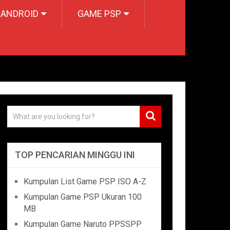
 ANDROID
GAME PSP
TOP PENCARIAN MINGGU INI
Kumpulan List Game PSP ISO A-Z
Kumpulan Game PSP Ukuran 100
MB
Kumpulan Game Naruto PPSSPP