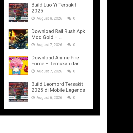
Build Luo Yi Tersakit
2025
August 8, 2026
0
Download Rail Rush Apk
Mod Gold – …
August 7, 2026
0
Download Anime Fire
Force – Temukan dan …
August 7, 2026
0
Build Leomord Tersakit
2025 di Mobile Legends
August 6, 2026
0