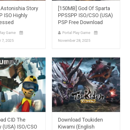
 Astonishia Story
[150MB] God Of Sparta
 ISO Highly
PPSSPP ISO/CSO (USA)
essed
PSP Free Download
Play Game
Portal Play Game
 7, 2025
November 28, 2025
ad CID The
Download Toukiden
 (USA) ISO/CSO
Kiwami (English