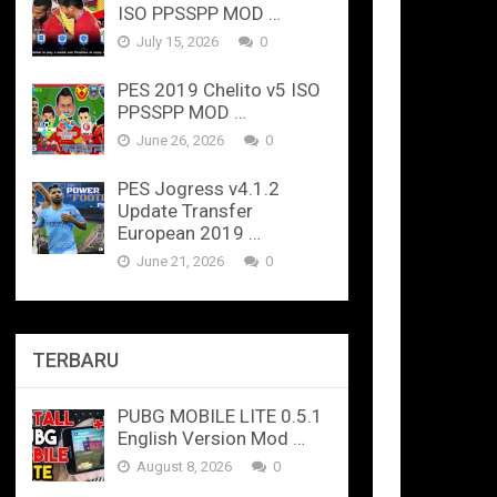
ISO PPSSPP MOD …
July 15, 2026
0
PES 2019 Chelito v5 ISO
PPSSPP MOD …
June 26, 2026
0
PES Jogress v4.1.2
Update Transfer
European 2019 …
June 21, 2026
0
TERBARU
PUBG MOBILE LITE 0.5.1
English Version Mod …
August 8, 2026
0