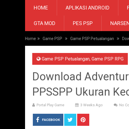
HOME
APLIKASI ANDROID
GTA MOD
PES PSP
NARSE
Home
Game PSP
Game PSP Petualangan
Dow
Game PSP Petualangan
,
Game PSP RPG
Download Adventur
PPSSPP Ukuran Kec
Portal Play Game
3 Weeks Ago
No C
FACEBOOK