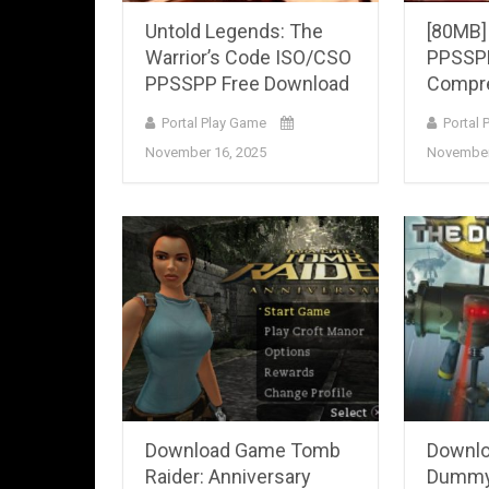
Untold Legends: The
[80MB]
Warrior’s Code ISO/CSO
PPSSPP
PPSSPP Free Download
Compr
Portal Play Game
Portal 
November 16, 2025
November
Download Game Tomb
Downlo
Raider: Anniversary
Dummy