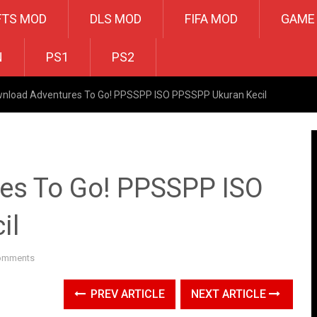
FTS MOD
DLS MOD
FIFA MOD
GAME
N
PS1
PS2
nload Adventures To Go! PPSSPP ISO PPSSPP Ukuran Kecil
es To Go! PPSSPP ISO
il
omments
PREV ARTICLE
NEXT ARTICLE