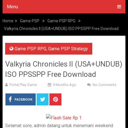
Menu
Home
Game PSP
Game PSP RPG
Valkyria Chronicles II (USA+UNDUB) ISO PPSSPP Free Download
Game PSP RPG
,
Game PSP Strategy
Valkyria Chronicles II (USA+UNDUB)
ISO PPSSPP Free Download
Portal Play Game
9 Months Ago
No Comments
FACEBOOK
Selamat sore, admin datang untuk menemani weekend