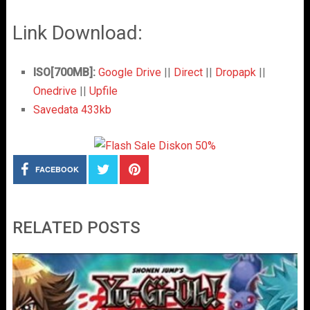
Link Download:
ISO[700MB]:
Google Drive
||
Direct
||
Dropapk
||
Onedrive
||
Upfile
Savedata 433kb
FACEBOOK
RELATED POSTS