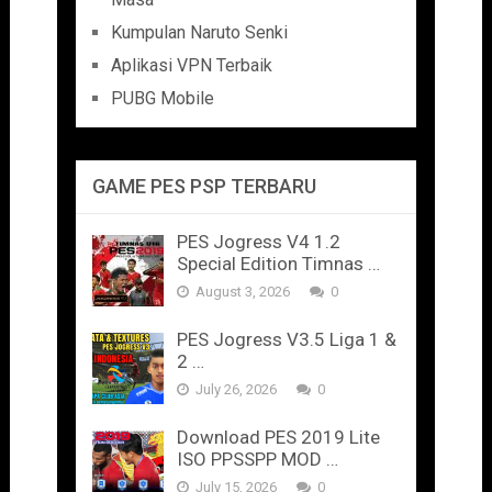
Kumpulan Naruto Senki
Aplikasi VPN Terbaik
PUBG Mobile
GAME PES PSP TERBARU
PES Jogress V4 1.2
Special Edition Timnas …
August 3, 2026
0
PES Jogress V3.5 Liga 1 &
2 …
July 26, 2026
0
Download PES 2019 Lite
ISO PPSSPP MOD …
July 15, 2026
0