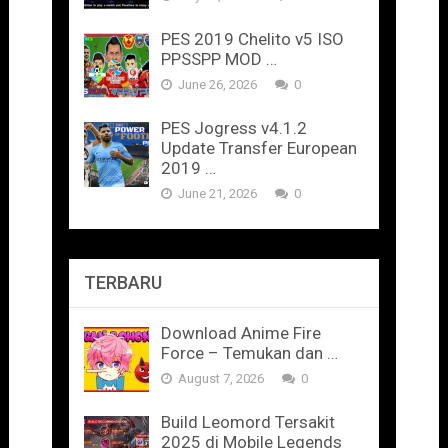
PES 2019 Chelito v5 ISO
PPSSPP MOD …
June 26, 2026
0
PES Jogress v4.1.2
Update Transfer European
2019 …
June 21, 2026
0
TERBARU
Download Anime Fire
Force – Temukan dan …
August 7, 2026
0
Build Leomord Tersakit
2025 di Mobile Legends