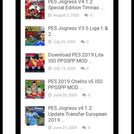
PES Jogress V4 1.2
Special Edition Timnas …
August 3, 2026
0
PES Jogress V3.5 Liga 1 &
2 …
July 26, 2026
0
Download PES 2019 Lite
ISO PPSSPP MOD …
July 15, 2026
0
PES 2019 Chelito v5 ISO
PPSSPP MOD …
June 26, 2026
0
PES Jogress v4.1.2
Update Transfer European
2019 …
June 21, 2026
0