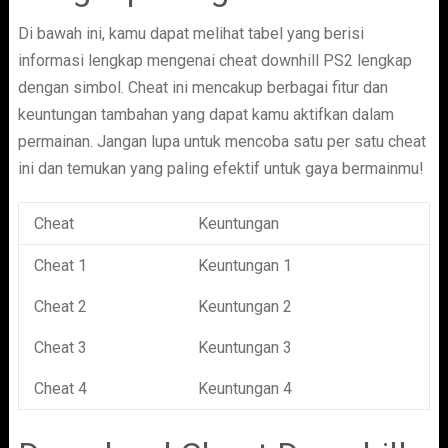
Di bawah ini, kamu dapat melihat tabel yang berisi
informasi lengkap mengenai cheat downhill PS2 lengkap
dengan simbol. Cheat ini mencakup berbagai fitur dan
keuntungan tambahan yang dapat kamu aktifkan dalam
permainan. Jangan lupa untuk mencoba satu per satu cheat
ini dan temukan yang paling efektif untuk gaya bermainmu!
Cheat
Keuntungan
Cheat 1
Keuntungan 1
Cheat 2
Keuntungan 2
Cheat 3
Keuntungan 3
Cheat 4
Keuntungan 4