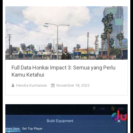
Full Data Honkai Impact 3: Semua yang Perlu
Kamu Ketahui
Hendra Kurniawan
November 18, 2025