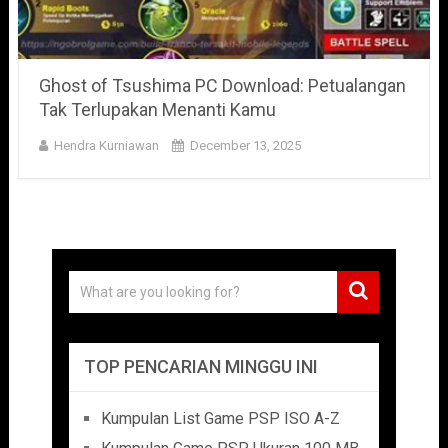
Ghost of Tsushima PC Download: Petualangan
Tak Terlupakan Menanti Kamu
Hendra Kurniawan
December 13, 2025
TOP PENCARIAN MINGGU INI
Kumpulan List Game PSP ISO A-Z