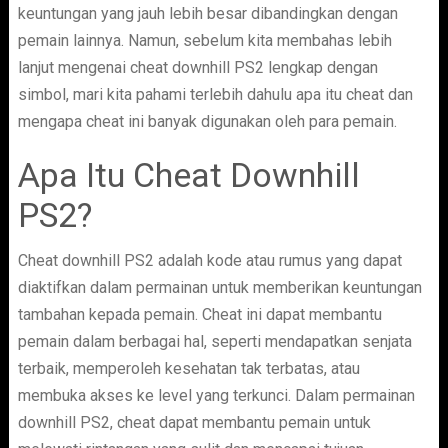
keuntungan yang jauh lebih besar dibandingkan dengan
pemain lainnya. Namun, sebelum kita membahas lebih
lanjut mengenai cheat downhill PS2 lengkap dengan
simbol, mari kita pahami terlebih dahulu apa itu cheat dan
mengapa cheat ini banyak digunakan oleh para pemain.
Apa Itu Cheat Downhill
PS2?
Cheat downhill PS2 adalah kode atau rumus yang dapat
diaktifkan dalam permainan untuk memberikan keuntungan
tambahan kepada pemain. Cheat ini dapat membantu
pemain dalam berbagai hal, seperti mendapatkan senjata
terbaik, memperoleh kesehatan tak terbatas, atau
membuka akses ke level yang terkunci. Dalam permainan
downhill PS2, cheat dapat membantu pemain untuk