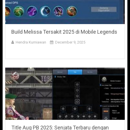
Build Melissa Tersakit 2025 di Mobile Legends
Hendra Kurniawan
December 9, 2025
Title Aug PB 2025: Senjata Terbaru dengan