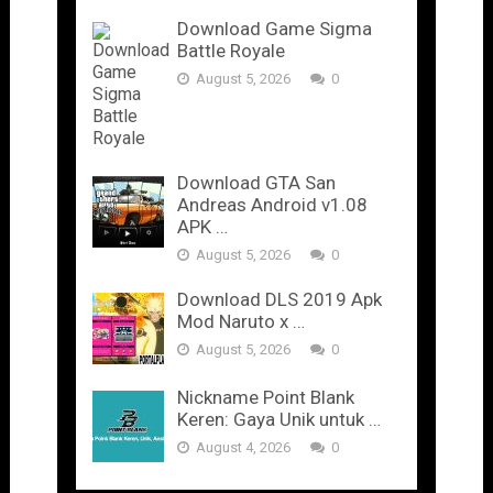
Download Game Sigma
Battle Royale
August 5, 2026
0
Download GTA San
Andreas Android v1.08
APK …
August 5, 2026
0
Download DLS 2019 Apk
Mod Naruto x …
August 5, 2026
0
Nickname Point Blank
Keren: Gaya Unik untuk …
August 4, 2026
0