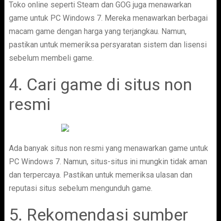
Toko online seperti Steam dan GOG juga menawarkan
game untuk PC Windows 7. Mereka menawarkan berbagai
macam game dengan harga yang terjangkau. Namun,
pastikan untuk memeriksa persyaratan sistem dan lisensi
sebelum membeli game.
4. Cari game di situs non
resmi
Ada banyak situs non resmi yang menawarkan game untuk
PC Windows 7. Namun, situs-situs ini mungkin tidak aman
dan terpercaya. Pastikan untuk memeriksa ulasan dan
reputasi situs sebelum mengunduh game.
5. Rekomendasi sumber