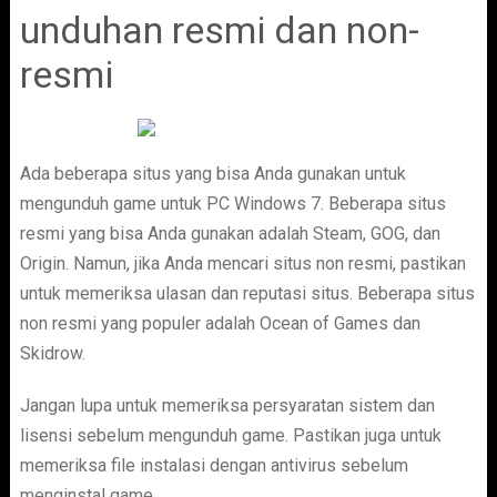
unduhan resmi dan non-
resmi
Ada beberapa situs yang bisa Anda gunakan untuk
mengunduh game untuk PC Windows 7. Beberapa situs
resmi yang bisa Anda gunakan adalah Steam, GOG, dan
Origin. Namun, jika Anda mencari situs non resmi, pastikan
untuk memeriksa ulasan dan reputasi situs. Beberapa situs
non resmi yang populer adalah Ocean of Games dan
Skidrow.
Jangan lupa untuk memeriksa persyaratan sistem dan
lisensi sebelum mengunduh game. Pastikan juga untuk
memeriksa file instalasi dengan antivirus sebelum
menginstal game.