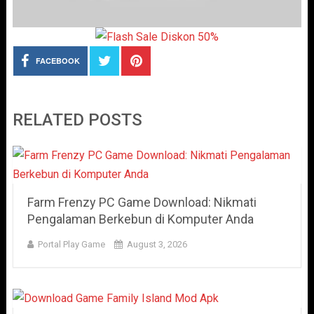
FACEBOOK
RELATED POSTS
Farm Frenzy PC Game Download: Nikmati
Pengalaman Berkebun di Komputer Anda
Portal Play Game
August 3, 2026