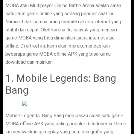
MOBA atau Multiplayer Online Battle Arena adalah salah
satu jenis game online yang sedang populer saat ini.
Namun, tidak semua orang memiliki akses internet yang
stabil dan cepat. Oleh karena itu, banyak yang mencari
game MOBA yang bisa dimainkan tanpa internet atau
offline. Di artikel ini, kami akan merekomendasikan
beberapa game MOBA offline APK yang bisa kamu
download dan mainkan.
1. Mobile Legends: Bang
Bang
Mobile Legends: Bang Bang merupakan salah satu game
MOBA offline APK yang paling populer di Indonesia. Game
ini menawarkan gameplay yang seru dan grafis yang