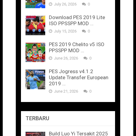
July 26, 2026
0
Download PES 2019 Lite
ISO PPSSPP MOD …
July 15, 2026
0
PES 2019 Chelito v5 ISO
PPSSPP MOD …
June 26, 2026
0
PES Jogress v4.1.2
Update Transfer European
2019 …
June 21, 2026
0
TERBARU
Build Luo Yi Tersakit 2025