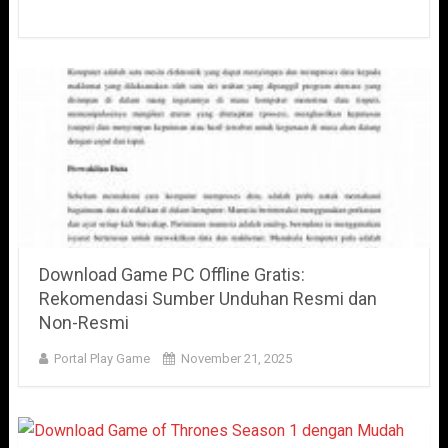
Download Game PC Offline Gratis:
Rekomendasi Sumber Unduhan Resmi dan
Non-Resmi
Portal Play Game
November 21, 2025