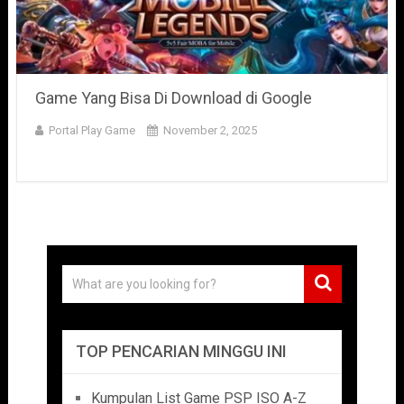
Game Yang Bisa Di Download di Google
Portal Play Game
November 2, 2025
TOP PENCARIAN MINGGU INI
Kumpulan List Game PSP ISO A-Z