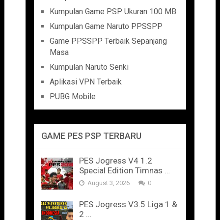
Kumpulan Game PSP Ukuran 100 MB
Kumpulan Game Naruto PPSSPP
Game PPSSPP Terbaik Sepanjang
Masa
Kumpulan Naruto Senki
Aplikasi VPN Terbaik
PUBG Mobile
GAME PES PSP TERBARU
PES Jogress V4 1.2
Special Edition Timnas …
August 3, 2026
0
PES Jogress V3.5 Liga 1 &
2 …