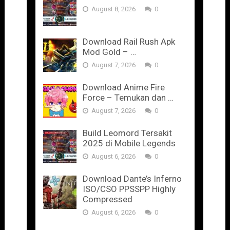
August 8, 2026
0
Download Rail Rush Apk
Mod Gold – …
August 7, 2026
0
Download Anime Fire
Force – Temukan dan …
August 7, 2026
0
Build Leomord Tersakit
2025 di Mobile Legends
August 6, 2026
0
Download Dante’s Inferno
ISO/CSO PPSSPP Highly
Compressed
August 6, 2026
0