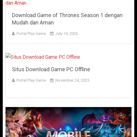
Download Game of Thrones Season 1 dengan
Mudah dan Aman
Portal Play Game
July 14, 2026
Situs Download Game PC Offline
Portal Play Game
November 24, 2025