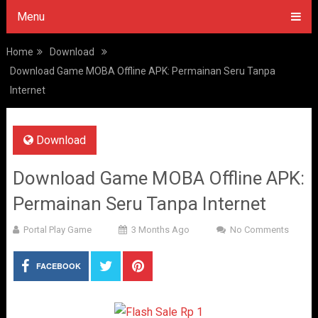
Menu
Home
Download
Download Game MOBA Offline APK: Permainan Seru Tanpa
Internet
Download
Download Game MOBA Offline APK:
Permainan Seru Tanpa Internet
Portal Play Game
3 Months Ago
No Comments
FACEBOOK