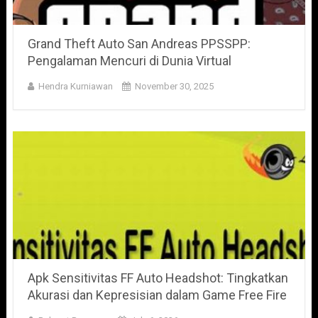
Grand Theft Auto San Andreas PPSSPP:
Pengalaman Mencuri di Dunia Virtual
Hendra Kurniawan
November 30, 2025
Apk Sensitivitas FF Auto Headshot: Tingkatkan
Akurasi dan Kepresisian dalam Game Free Fire