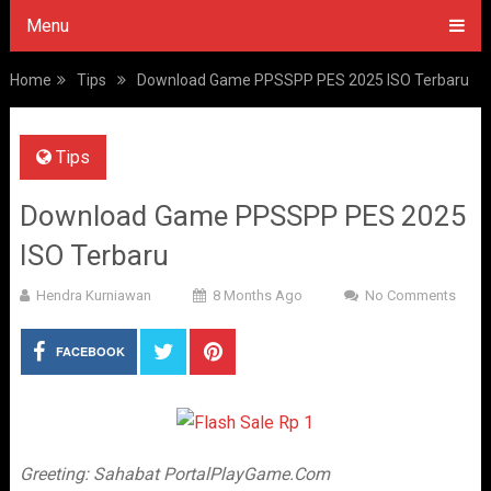
Menu
Home
Tips
Download Game PPSSPP PES 2025 ISO Terbaru
Tips
Download Game PPSSPP PES 2025
ISO Terbaru
Hendra Kurniawan
8 Months Ago
No Comments
FACEBOOK
Greeting: Sahabat PortalPlayGame.Com