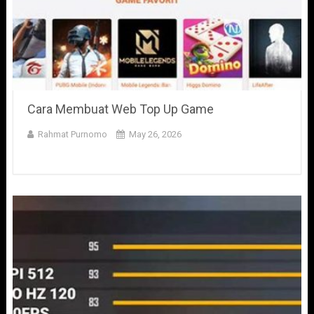
Cara Membuat Web Top Up Game
Rahmat Purnomo
May 26, 2026