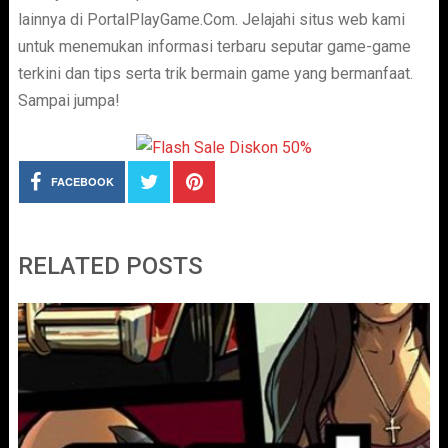
lainnya di PortalPlayGame.Com. Jelajahi situs web kami
untuk menemukan informasi terbaru seputar game-game
terkini dan tips serta trik bermain game yang bermanfaat.
Sampai jumpa!
FACEBOOK
RELATED POSTS