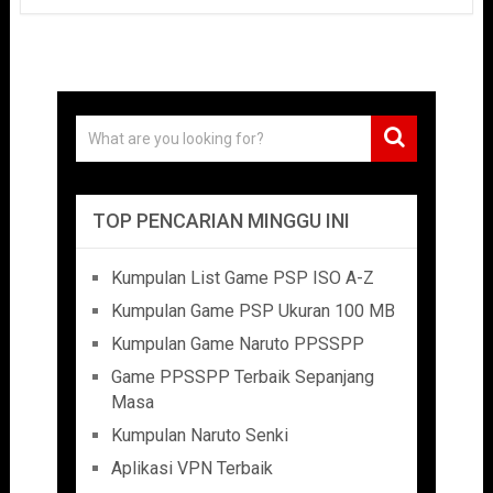
TOP PENCARIAN MINGGU INI
Kumpulan List Game PSP ISO A-Z
Kumpulan Game PSP Ukuran 100 MB
Kumpulan Game Naruto PPSSPP
Game PPSSPP Terbaik Sepanjang
Masa
Kumpulan Naruto Senki
Aplikasi VPN Terbaik