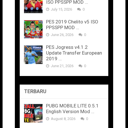
ISO PPSSPP MOD …
July 15, 2026
0
PES 2019 Chelito v5 ISO
PPSSPP MOD …
June 26, 2026
0
PES Jogress v4.1.2
Update Transfer European
2019 …
June 21, 2026
0
TERBARU
PUBG MOBILE LITE 0.5.1
English Version Mod …
August 8, 2026
0