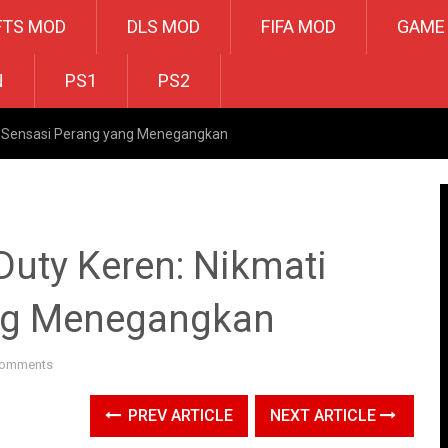
FTS MOD
DLS MOD
FIFA MOD
GAME
N
PS1
PS2
ti Sensasi Perang yang Menegangkan
Duty Keren: Nikmati
ng Menegangkan
Comments
PREV ARTICLE
NEXT ARTICLE