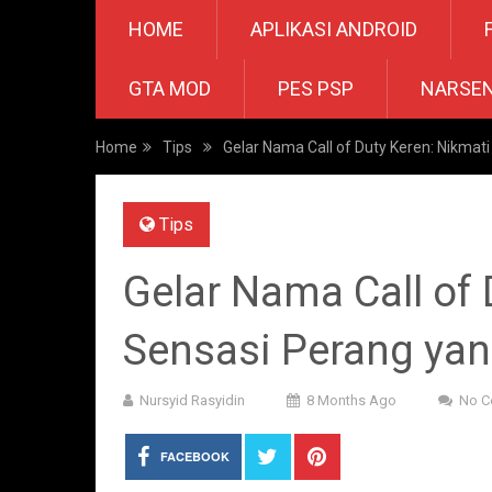
HOME
APLIKASI ANDROID
GTA MOD
PES PSP
NARSE
Home
Tips
Gelar Nama Call of Duty Keren: Nikma
Tips
Gelar Nama Call of 
Sensasi Perang ya
Nursyid Rasyidin
8 Months Ago
No 
FACEBOOK