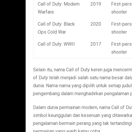
Call of Duty: Modern
2019
First-per
Warfare
shooter
Call of Duty: Black
2020
First-per
Ops Cold War
shooter
Call of Duty: WWII
2017
First-per
shooter
Selain itu, nama Call of Duty keren juga mencermi
of Duty telah menjadi salah satu nama besar da
dunia. Nama-nama yang dipilih untuk setiap jud
pengembang dalam menghadirkan pengalaman pe
Dalam dunia permainan modern, nama Call of Duty
simbol keunggulan dan keseruan yang ditawarkan
pengalaman bermain perang yang tak tertandingi
permainan yang wajib kamu coba.