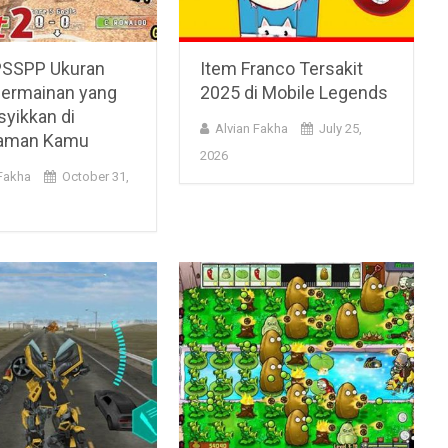
PSSPP Ukuran
Item Franco Tersakit
 Permainan yang
2025 di Mobile Legends
yikkan di
Alvian Fakha
July 25,
aman Kamu
2026
 Fakha
October 31,