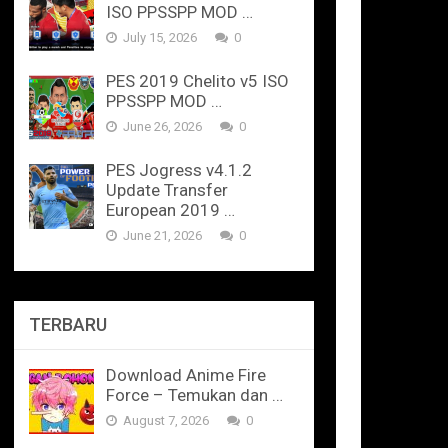
ISO PPSSPP MOD …
July 15, 2026
0
PES 2019 Chelito v5 ISO
PPSSPP MOD …
June 26, 2026
0
PES Jogress v4.1.2
Update Transfer
European 2019 …
June 21, 2026
0
TERBARU
Download Anime Fire
Force – Temukan dan …
August 7, 2026
0