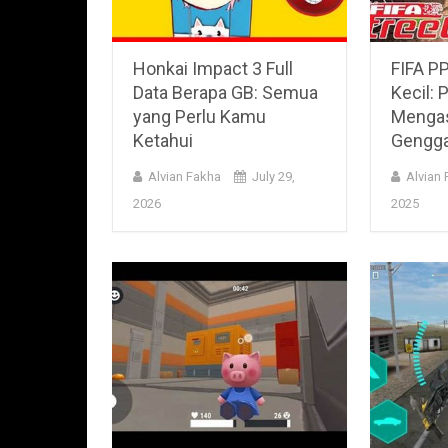
Honkai Impact 3 Full
FIFA P
Data Berapa GB: Semua
Kecil:
yang Perlu Kamu
Mengas
Ketahui
Gengg
Alvian Fakha
July 29,
Alvian
2026
2025