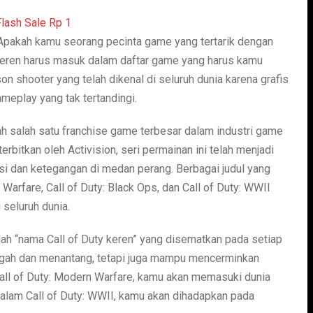
Apakah kamu seorang pecinta game yang tertarik dengan
 keren harus masuk dalam daftar game yang harus kamu
son shooter yang telah dikenal di seluruh dunia karena grafis
eplay yang tak tertandingi.
alah salah satu franchise game terbesar dalam industri game
rbitkan oleh Activision, seri permainan ini telah menjadi
si dan ketegangan di medan perang. Berbagai judul yang
n Warfare, Call of Duty: Black Ops, dan Call of Duty: WWII
 seluruh dunia.
alah “nama Call of Duty keren” yang disematkan pada setiap
gagah dan menantang, tetapi juga mampu mencerminkan
all of Duty: Modern Warfare, kamu akan memasuki dunia
alam Call of Duty: WWII, kamu akan dihadapkan pada