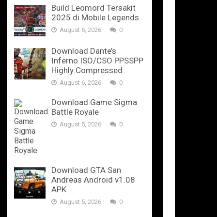
Build Leomord Tersakit
2025 di Mobile Legends
August 6, 2026
0
Download Dante’s
Inferno ISO/CSO PPSSPP
Highly Compressed
August 6, 2026
0
Download Game Sigma
Battle Royale
August 5, 2026
0
Download GTA San
Andreas Android v1.08
APK …
August 5, 2026
0