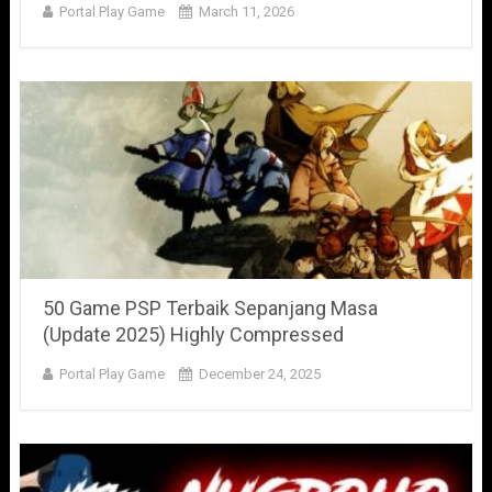
Portal Play Game
March 11, 2026
50 Game PSP Terbaik Sepanjang Masa
(Update 2025) Highly Compressed
Portal Play Game
December 24, 2025