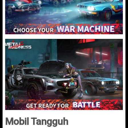
Mobil Tangguh