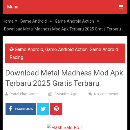
Menu
Home
Game Android
Game Android Action
Download Metal Madness Mod Apk Terbaru 2025 Gratis Terbaru
Game Android
,
Game Android Action
,
Game Android
Racing
Download Metal Madness Mod Apk
Terbaru 2025 Gratis Terbaru
Portal Play Game
7 Months Ago
No Comments
FACEBOOK