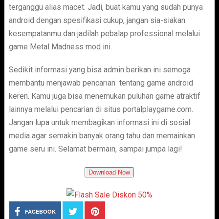
terganggu alias macet. Jadi, buat kamu yang sudah punya
android dengan spesifikasi cukup, jangan sia-siakan
kesempatanmu dan jadilah pebalap professional melalui
game Metal Madness mod ini.
Sedikit informasi yang bisa admin berikan ini semoga
membantu menjawab pencarian tentang game android
keren. Kamu juga bisa menemukan puluhan game atraktif
lainnya melalui pencarian di situs portalplaygame.com.
Jangan lupa untuk membagikan informasi ini di sosial
media agar semakin banyak orang tahu dan memainkan
game seru ini. Selamat bermain, sampai jumpa lagi!
Download Now
FACEBOOK