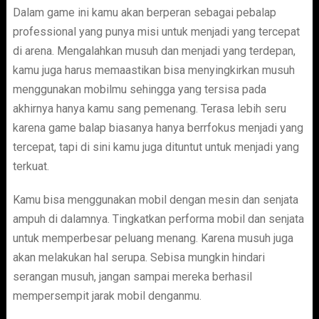
Dalam game ini kamu akan berperan sebagai pebalap
professional yang punya misi untuk menjadi yang tercepat
di arena. Mengalahkan musuh dan menjadi yang terdepan,
kamu juga harus memaastikan bisa menyingkirkan musuh
menggunakan mobilmu sehingga yang tersisa pada
akhirnya hanya kamu sang pemenang. Terasa lebih seru
karena game balap biasanya hanya berrfokus menjadi yang
tercepat, tapi di sini kamu juga dituntut untuk menjadi yang
terkuat.
Kamu bisa menggunakan mobil dengan mesin dan senjata
ampuh di dalamnya. Tingkatkan performa mobil dan senjata
untuk memperbesar peluang menang. Karena musuh juga
akan melakukan hal serupa. Sebisa mungkin hindari
serangan musuh, jangan sampai mereka berhasil
mempersempit jarak mobil denganmu.