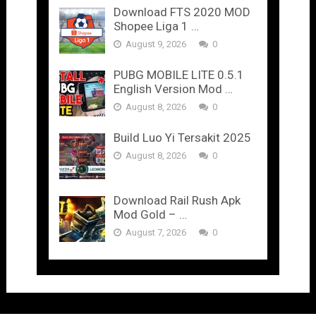
Download FTS 2020 MOD
Shopee Liga 1 …
August 9, 2026
0
PUBG MOBILE LITE 0.5.1
English Version Mod …
August 8, 2026
0
Build Luo Yi Tersakit 2025
August 8, 2026
0
Download Rail Rush Apk
Mod Gold – …
August 7, 2026
0